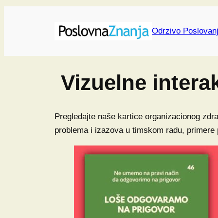
Skip
to
Odrzivo Poslovan
content
Vizuelne intera
Pregledajte naše kartice organizacionog zdrav
problema i izazova u timskom radu, primere p