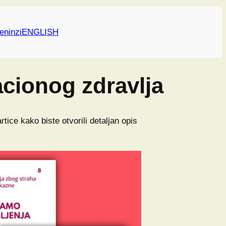
eninzi
ENGLISH
acionog zdravlja
tice kako biste otvorili detaljan opis