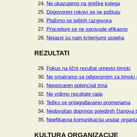
Ne ukazujemo na greške kolega
Dogovoreni rokovi se ne poštuju
Plašimo se teških razgovora
Procedure se ne sprovode efikasno
Nejasni su nam kriterijumi uspeha
REZULTATI
Fokus na lični rezultat umesto timski
Ne smatramo se odgovornim za timski
Neostvaren potencijal tima
Ne vidimo rezultate rada
Teško se prilagođavamo promenama
Nedovoljan doprinos pojedinih članova 
Neefikasna komunikacija unutar organiz
KULTURA ORGANIZACIJE