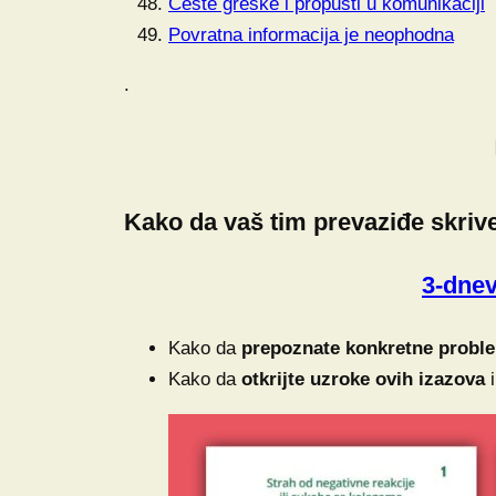
Česte greške i propusti u komunikaciji
Povratna informacija je neophodna
.
Kako da vaš tim prevaziđe skriv
3-dnev
Kako da
prepoznate konkretne proble
Kako da
otkrijte uzroke ovih izazova
i