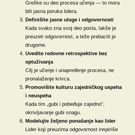
Greške su deo procesa učenja — to mora
biti jasna poruka lidera.
Definišite jasne uloge i odgovornosti
Kada svako zna svoj deo posla, lakše je
preuzeti odgovornost, a teže prebaciti je
drugome.
Uvedite redovne retrospektive bez
optuživanja
Cilj je učenje i unapređenje procesa, ne
pronalaženje krivca.
Promovišite kulturu zajedničkog uspeha
i neuspeha
Kada tim „gubi i pobeđuje zajedno“,
okrivljavanje gubi snagu.
Modelujte željeno ponašanje kao lider
Lider koji preuzima odgovornost inspiriše