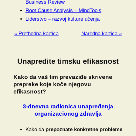
Business Review
Root Cause Analysis – MindTools
Liderstvo – razvoj kulture učenja
« Prethodna kartica
Naredna kartica »
.
Unapredite timsku efikasnost
Kako da vaš tim prevaziđe skrivene
prepreke koje koče njegovu
efikasnost?
3-dnevna radionica unapređenja
organizacionog zdravlja
Kako da
prepoznate konkretne probleme