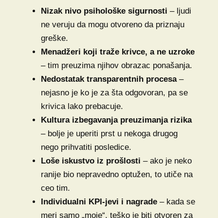
Nizak nivo psihološke sigurnosti
– ljudi
ne veruju da mogu otvoreno da priznaju
greške.
Menadžeri koji traže krivce, a ne uzroke
– tim preuzima njihov obrazac ponašanja.
Nedostatak transparentnih procesa
–
nejasno je ko je za šta odgovoran, pa se
krivica lako prebacuje.
Kultura izbegavanja preuzimanja rizika
– bolje je uperiti prst u nekoga drugog
nego prihvatiti posledice.
Loše iskustvo iz prošlosti
– ako je neko
ranije bio nepravedno optužen, to utiče na
ceo tim.
Individualni KPI-jevi i nagrade
– kada se
meri samo „moje“, teško je biti otvoren za