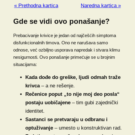
« Prethodna kartica
Naredna kartica »
Gde se vidi ovo ponašanje?
Prebacivanje krivice je jedan od najčešćih simptoma
disfunkcionalnih timova. Ono ne narušava samo
odnose, već ozbiljno usporava napredak i stvara klimu
nesigurnosti. Ovo ponašanje primećuje se u brojnim
situacijama:
Kada dođe do greške, ljudi odmah traže
krivca
– a ne rešenje.
Rečenice poput „to nije moj deo posla“
postaju uobičajene
– tim gubi zajednički
identitet.
Sastanci se pretvaraju u odbranu i
optuživanje
– umesto u konstruktivan rad.