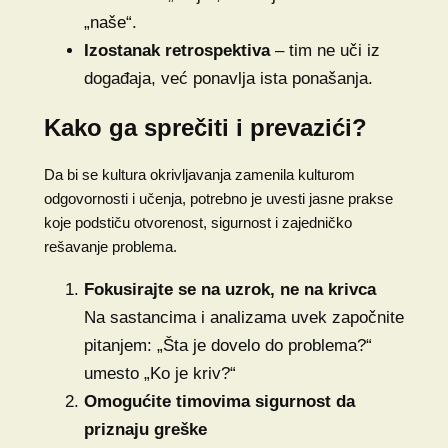
„naše“.
Izostanak retrospektiva
– tim ne uči iz
događaja, već ponavlja ista ponašanja.
Kako ga sprečiti i prevazići?
Da bi se kultura okrivljavanja zamenila kulturom
odgovornosti i učenja, potrebno je uvesti jasne prakse
koje podstiču otvorenost, sigurnost i zajedničko
rešavanje problema.
Fokusirajte se na uzrok, ne na krivca
Na sastancima i analizama uvek započnite
pitanjem: „Šta je dovelo do problema?“
umesto „Ko je kriv?“
Omogućite timovima sigurnost da
priznaju greške