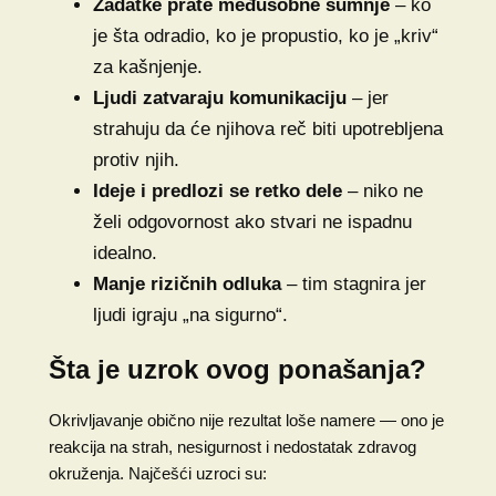
Zadatke prate međusobne sumnje
– ko
je šta odradio, ko je propustio, ko je „kriv“
za kašnjenje.
Ljudi zatvaraju komunikaciju
– jer
strahuju da će njihova reč biti upotrebljena
protiv njih.
Ideje i predlozi se retko dele
– niko ne
želi odgovornost ako stvari ne ispadnu
idealno.
Manje rizičnih odluka
– tim stagnira jer
ljudi igraju „na sigurno“.
Šta je uzrok ovog ponašanja?
Okrivljavanje obično nije rezultat loše namere — ono je
reakcija na strah, nesigurnost i nedostatak zdravog
okruženja. Najčešći uzroci su: