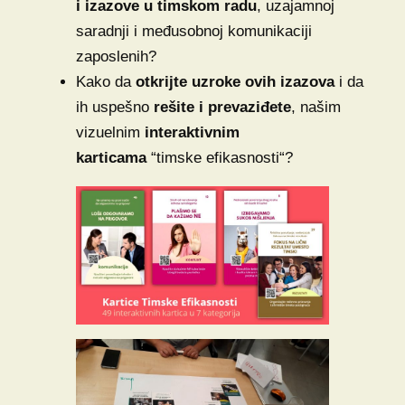
i izazove
u timskom radu
, uzajamnoj
saradnji i međusobnoj komunikaciji
zaposlenih?
Kako da
otkrijte uzroke ovih izazova
i da
ih uspešno
rešite i prevaziđete
, našim
vizuelnim
interaktivnim
karticama
“timske efikasnosti“?