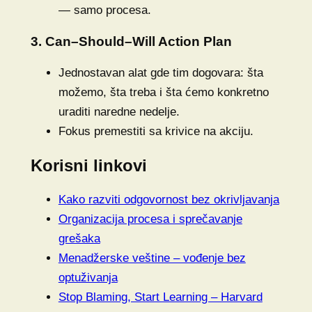
— samo procesa.
3. Can–Should–Will Action Plan
Jednostavan alat gde tim dogovara: šta
možemo, šta treba i šta ćemo konkretno
uraditi naredne nedelje.
Fokus premestiti sa krivice na akciju.
Korisni linkovi
Kako razviti odgovornost bez okrivljavanja
Organizacija procesa i sprečavanje
grešaka
Menadžerske veštine – vođenje bez
optuživanja
Stop Blaming, Start Learning – Harvard