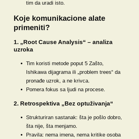
tim da uradi isto.
Koje komunikacione alate
primeniti?
1. „Root Cause Analysis“ – analiza
uzroka
Tim koristi metode poput 5 Zašto,
Ishikawa dijagrama ili „problem trees“ da
pronađe uzrok, a ne krivca.
Pomera fokus sa ljudi na procese.
2. Retrospektiva „Bez optuživanja“
Strukturiran sastanak: šta je pošlo dobro,
šta nije, šta menjamo.
Pravila: nema imena, nema kritike osoba