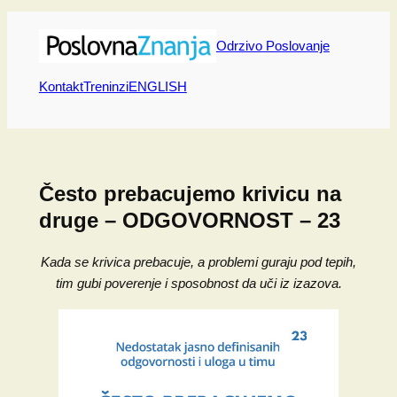
Skip
to
Odrzivo Poslovanje
content
Kontakt
Treninzi
ENGLISH
Često prebacujemo krivicu na
druge – ODGOVORNOST – 23
Kada se krivica prebacuje, a problemi guraju pod tepih,
tim gubi poverenje i sposobnost da uči iz izazova.