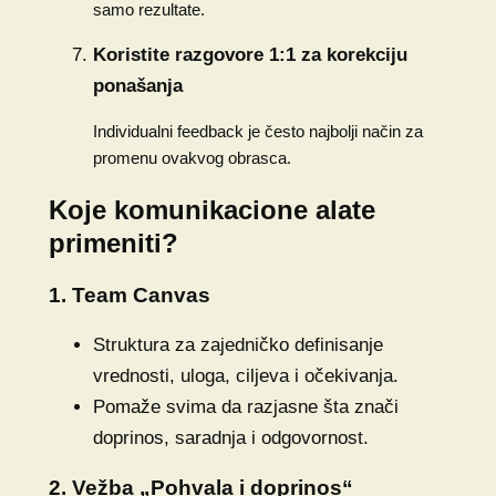
samo rezultate.
Koristite razgovore 1:1 za korekciju
ponašanja
Individualni feedback je često najbolji način za
promenu ovakvog obrasca.
Koje komunikacione alate
primeniti?
1. Team Canvas
Struktura za zajedničko definisanje
vrednosti, uloga, ciljeva i očekivanja.
Pomaže svima da razjasne šta znači
doprinos, saradnja i odgovornost.
2. Vežba „Pohvala i doprinos“