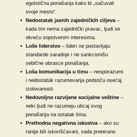
egoistična ponašanja kako bi „sačuvali
svoje mesto“.
Nedostatak jasnih zajedničkih ciljeva
–
kada tim nema zajednički pravac, ljudi se
okreću sopstvenim interesima.
Loše liderstvo
– lideri ne postavljaju
standarde saradnje i ne sankcionišu
sebične obrasce ponašanja.
Loša komunikacija u timu
– nesporazumi
i nedostatak razumevanja podstiču osećaj
izolovanosti.
Nedovoljno razvijene socijalne veštine
–
neki ljudi ne razumeju uticaj svog
ponašanja na ostatak tima.
Prethodna negativna iskustva
– ako su
ranije bili iskorišćavani, sada preterano