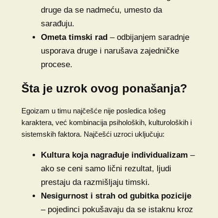
druge da se nadmeću, umesto da
sarađuju.
Ometa timski rad
– odbijanjem saradnje
usporava druge i narušava zajedničke
procese.
Šta je uzrok ovog ponašanja?
Egoizam u timu najčešće nije posledica lošeg
karaktera, već kombinacija psiholoških, kulturoloških i
sistemskih faktora. Najčešći uzroci uključuju:
Kultura koja nagrađuje individualizam
–
ako se ceni samo lični rezultat, ljudi
prestaju da razmišljaju timski.
Nesigurnost i strah od gubitka pozicije
– pojedinci pokušavaju da se istaknu kroz