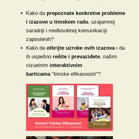
Kako da
prepoznate konkretne probleme
i izazove
u timskom radu
, uzajamnoj
saradnji i međusobnoj komunikaciji
zaposlenih?
Kako da
otkrijte uzroke ovih izazova
i da
ih uspešno
rešite i prevaziđete
, našim
vizuelnim
interaktivnim
karticama
“timske efikasnosti“?