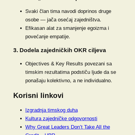
Svaki član tima navodi doprinos druge
osobe — jača osećaj zajedništva.
Efikasan alat za smanjenje egoizma i
povećanje empatije.
3. Dodela zajedničkih OKR ciljeva
Objectives & Key Results povezani sa
timskim rezultatima podstiču ljude da se
ponašaju kolektivno, a ne individualno.
Korisni linkovi
Izgradnja timskog duha
Kultura zajedničke odgovornosti
Why Great Leaders Don’t Take All the