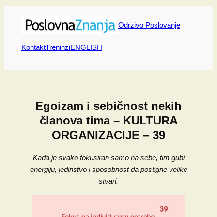
Skip
to
Odrzivo Poslovanje
content
Kontakt
Treninzi
ENGLISH
Egoizam i sebičnost nekih
članova tima – KULTURA
ORGANIZACIJE – 39
Kada je svako fokusiran samo na sebe, tim gubi
energiju, jedinstvo i sposobnost da postigne velike
stvari.