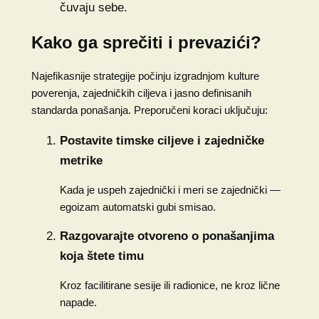
čuvaju sebe.
Kako ga sprečiti i prevazići?
Najefikasnije strategije počinju izgradnjom kulture
poverenja, zajedničkih ciljeva i jasno definisanih
standarda ponašanja. Preporučeni koraci uključuju:
Postavite timske ciljeve i zajedničke
metrike
Kada je uspeh zajednički i meri se zajednički —
egoizam automatski gubi smisao.
Razgovarajte otvoreno o ponašanjima
koja štete timu
Kroz facilitirane sesije ili radionice, ne kroz lične
napade.