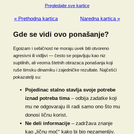
Pregledajte sve kartice
« Prethodna kartica
Naredna kartica »
Gde se vidi ovo ponašanje?
Egoizam i sebičnost ne moraju uvek biti otvoreno
agresivni ili vidljivi — često se pojavljuju kao niz
suptilnih, ali veoma štetnih obrazaca ponašanja koji
ruše timsku dinamiku i zajedničke rezultate. Najčešći
pokazatelji su:
Pojedinac stalno stavlja svoje potrebe
iznad potreba tima
– odbija zadatke koji
mu ne odgovaraju ili radi samo ono što mu
donosi ličnu korist.
Ne deli informacije
– zadržava znanje
kao „ličnu moć“ kako bi bio nezamenljiv.