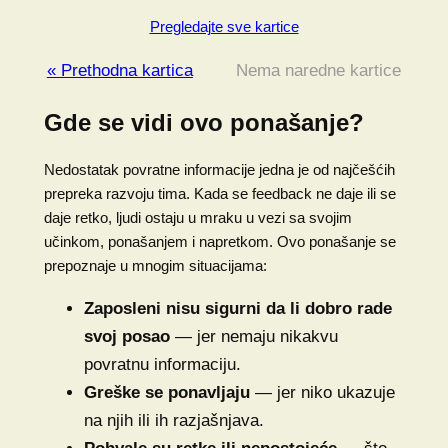
Pregledajte sve kartice
« Prethodna kartica
Nema naredne kartice
Gde se vidi ovo ponašanje?
Nedostatak povratne informacije jedna je od najčešćih
prepreka razvoju tima. Kada se feedback ne daje ili se
daje retko, ljudi ostaju u mraku u vezi sa svojim
učinkom, ponašanjem i napretkom. Ovo ponašanje se
prepoznaje u mnogim situacijama:
Zaposleni nisu sigurni da li dobro rade
svoj posao
— jer nemaju nikakvu
povratnu informaciju.
Greške se ponavljaju
— jer niko ukazuje
na njih ili ih razjašnjava.