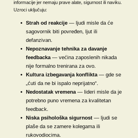
informacije jer nemaju prave alate, sigurnost ili naviku.
Uzroci uključuju:
Strah od reakcije
— ljudi misle da će
sagovornik biti povređen, ljut ili
defanzivan.
Nepoznavanje tehnika za davanje
feedbacka
— većina zaposlenih nikada
nije formalno trenirana za ovo.
Kultura izbegavanja konflikta
— gde se
„ćuti da ne bi ispalo neprijatno“.
Nedostatak vremena
— lideri misle da je
potrebno puno vremena za kvalitetan
feedback.
Niska psihološka sigurnost
— ljudi se
plaše da se zamere kolegama ili
rukovodiocima.