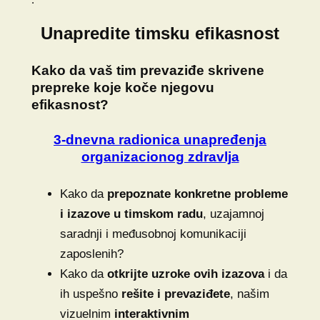
Unapredite timsku efikasnost
Kako da vaš tim prevaziđe skrivene
prepreke koje koče njegovu
efikasnost?
3-dnevna radionica unapređenja
organizacionog zdravlja
Kako da
prepoznate konkretne probleme
i izazove
u timskom radu
, uzajamnoj
saradnji i međusobnoj komunikaciji
zaposlenih?
Kako da
otkrijte uzroke ovih izazova
i da
ih uspešno
rešite i prevaziđete
, našim
vizuelnim
interaktivnim