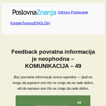
Skip
to
Odrzivo Poslovanje
content
Kontakt
Treninzi
ENGLISH
Feedback povratna informacija
je neophodna –
KOMUNIKACIJA – 49
Bez povratne informacije nema napretka — ljudi ne
mogu da poprave ono što ne znaju da ne rade dobro,
niti da nastave ono što ne znaju da rade dobro.