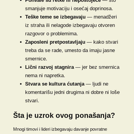
Pohvale su retke ili nepostojeće
— što
smanjuje motivaciju i osećaj doprinosa.
Teške teme se izbegavaju
— menadžeri
iz straha ili nelagode izbegavaju otvoren
razgovor o problemima.
Zaposleni pretpostavljaju
— kako stvari
treba da se rade, umesto da imaju jasne
smernice.
Lični razvoj stagnira
— jer bez smernica
nema ni napretka.
Stvara se kultura ćutanja
— ljudi ne
komentarišu jedni drugima ni dobre ni loše
stvari.
Šta je uzrok ovog ponašanja?
Mnogi timovi i lideri izbegavaju davanje povratne