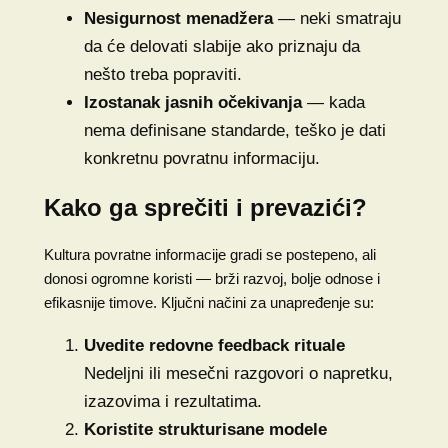
Nesigurnost menadžera
— neki smatraju
da će delovati slabije ako priznaju da
nešto treba popraviti.
Izostanak jasnih očekivanja
— kada
nema definisane standarde, teško je dati
konkretnu povratnu informaciju.
Kako ga sprečiti i prevazići?
Kultura povratne informacije gradi se postepeno, ali
donosi ogromne koristi — brži razvoj, bolje odnose i
efikasnije timove. Ključni načini za unapređenje su:
Uvedite redovne feedback rituale
Nedeljni ili mesečni razgovori o napretku,
izazovima i rezultatima.
Koristite strukturisane modele