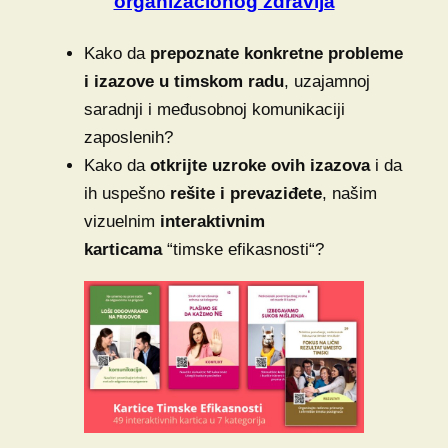
organizacionog zdravlja
Kako da
prepoznate konkretne probleme
i izazove
u timskom radu
, uzajamnoj
saradnji i međusobnoj komunikaciji
zaposlenih?
Kako da
otkrijte uzroke ovih izazova
i da
ih uspešno
rešite i prevaziđete
, našim
vizuelnim
interaktivnim
karticama
“timske efikasnosti“?