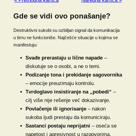
« Prethodna kartica
Naredna kartica »
Gde se vidi ovo ponašanje?
Destruktivni sukobi su ozbiljan signal da komunikacija
u timu ne funkcioniše. Najčešće situacije u kojima se
manifestuju:
Svađe prerastaju u lične napade
–
diskutuje se o osobi, a ne o temi.
Podizanje tona i prekidanje sagovornika
– emocije preuzimaju kontrolu.
Tvrdoglavo insistiranje na „pobedi“
–
cilj više nije rešenje već dokazivanje.
Povlačenje ili ignorisanje
– nakon
sukoba ljudi prestaju da komuniciraju.
Sastanci postaju neprijatni
– oseća se
napetost i agresivnost u razgovorima.