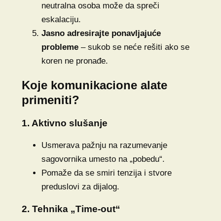
neutralna osoba može da spreči
eskalaciju.
Jasno adresirajte ponavljajuće
probleme
– sukob se neće rešiti ako se
koren ne pronađe.
Koje komunikacione alate
primeniti?
1. Aktivno slušanje
Usmerava pažnju na razumevanje
sagovornika umesto na „pobedu“.
Pomaže da se smiri tenzija i stvore
preduslovi za dijalog.
2. Tehnika „Time-out“