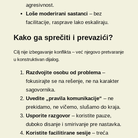
agresivnost.
Loše moderirani sastanci
– bez
facilitacije, rasprave lako eskaliraju.
Kako ga sprečiti i prevazići?
Cilj nije izbegavanje konflikta – već njegovo pretvaranje
u konstruktivan dijalog.
Razdvojite osobu od problema
–
fokusirajte se na rešenje, ne na karakter
sagovornika.
Uvedite „pravila komunikacije“
– ne
prekidamo, ne vičemo, slušamo do kraja.
Usporite razgovor
– koristite pauze,
duboko disanje i smirivanje pre nastavka.
Koristite facilitirane sesije
– treća