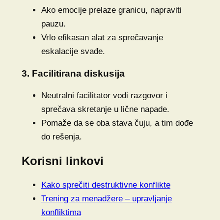
Ako emocije prelaze granicu, napraviti
pauzu.
Vrlo efikasan alat za sprečavanje
eskalacije svađe.
3. Facilitirana diskusija
Neutralni facilitator vodi razgovor i
sprečava skretanje u lične napade.
Pomaže da se oba stava čuju, a tim dođe
do rešenja.
Korisni linkovi
Kako sprečiti destruktivne konflikte
Trening za menadžere – upravljanje
konfliktima