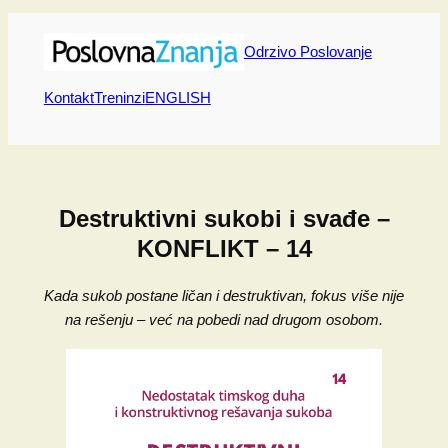
Skip
to
Odrzivo Poslovanje
content
Kontakt
Treninzi
ENGLISH
Destruktivni sukobi i svađe –
KONFLIKT – 14
Kada sukob postane ličan i destruktivan, fokus više nije
na rešenju – već na pobedi nad drugom osobom.