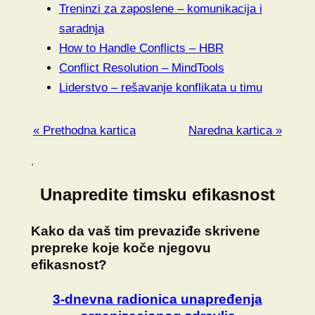
Treninzi za zaposlene – komunikacija i
saradnja
How to Handle Conflicts – HBR
Conflict Resolution – MindTools
Liderstvo – rešavanje konflikata u timu
« Prethodna kartica
Naredna kartica »
.
Unapredite timsku efikasnost
Kako da vaš tim prevaziđe skrivene
prepreke koje koče njegovu
efikasnost?
3-dnevna radionica unapređenja