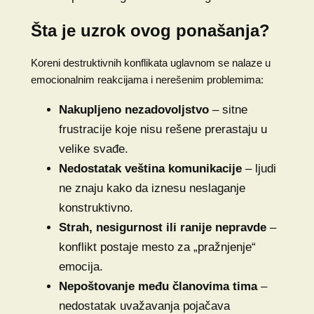
Šta je uzrok ovog ponašanja?
Koreni destruktivnih konflikata uglavnom se nalaze u
emocionalnim reakcijama i nerešenim problemima:
Nakupljeno nezadovoljstvo
– sitne
frustracije koje nisu rešene prerastaju u
velike svađe.
Nedostatak veština komunikacije
– ljudi
ne znaju kako da iznesu neslaganje
konstruktivno.
Strah, nesigurnost ili ranije nepravde
–
konflikt postaje mesto za „pražnjenje“
emocija.
Nepoštovanje među članovima tima
–
nedostatak uvažavanja pojačava