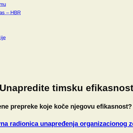
imu
eas – HBR
ije
Unapredite timsku efikasnos
ene prepreke koje koče njegovu efikasnost?
na radionica unapređenja organizacionog z