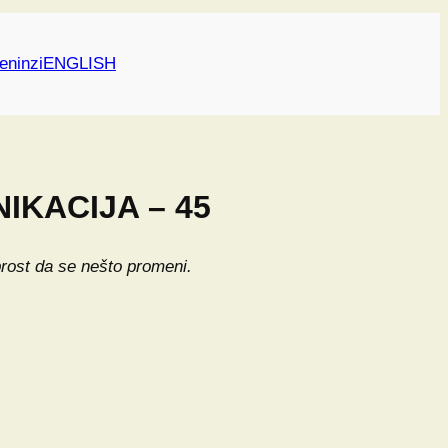
eninzi
ENGLISH
NIKACIJA – 45
brost da se nešto promeni.