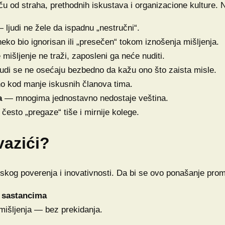
ču od straha, prethodnih iskustava i organizacione kulture. 
 ljudi ne žele da ispadnu „nestručni“.
ko bio ignorisan ili „presečen“ tokom iznošenja mišljenja.
išljenje ne traži, zaposleni ga neće nuditi.
udi se ne osećaju bezbedno da kažu ono što zaista misle.
 kod manje iskusnih članova tima.
a
— mnogima jednostavno nedostaje veština.
 često „pregaze“ tiše i mirnije kolege.
vazići?
kog poverenja i inovativnosti. Da bi se ovo ponašanje promen
a sastancima
mišljenja — bez prekidanja.