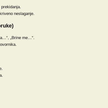
 prekidanja.
ikriveno neslaganje.
oruke)
da…“, „Brine me…“.
govornika.
e.
a.