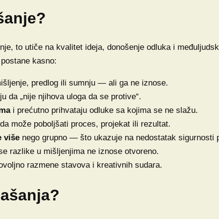
šanje?
nje, to utiče na kvalitet ideja, donošenje odluka i međulju
 postane kasno:
šljenje, predlog ili sumnju — ali ga ne iznose.
uju da „nije njihova uloga da se protive“.
ama
i prećutno prihvataju odluke sa kojima se ne slažu.
da može poboljšati proces, projekat ili rezultat.
 više
nego grupno — što ukazuje na nedostatak sigurnosti 
se razlike u mišljenjima ne iznose otvoreno.
voljno razmene stavova i kreativnih sudara.
našanja?