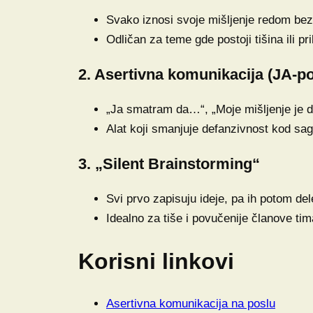
Svako iznosi svoje mišljenje redom bez
Odličan za teme gde postoji tišina ili pr
2. Asertivna komunikacija (JA-p
„Ja smatram da…“, „Moje mišljenje je 
Alat koji smanjuje defanzivnost kod sa
3. „Silent Brainstorming“
Svi prvo zapisuju ideje, pa ih potom del
Idealno za tiše i povučenije članove tim
Korisni linkovi
Asertivna komunikacija na poslu