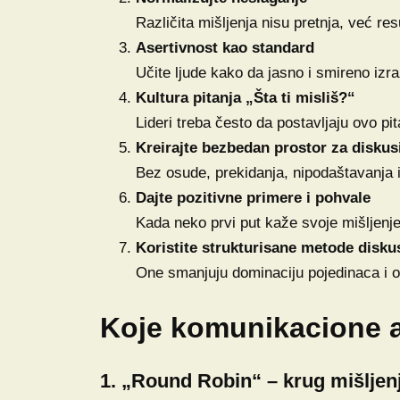
Različita mišljenja nisu pretnja, već res
Asertivnost kao standard
Učite ljude kako da jasno i smireno izra
Kultura pitanja „Šta ti misliš?“
Lideri treba često da postavljaju ovo pit
Kreirajte bezbedan prostor za diskus
Bez osude, prekidanja, nipodaštavanja ili
Dajte pozitivne primere i pohvale
Kada neko prvi put kaže svoje mišljenje,
Koristite strukturisane metode diskus
One smanjuju dominaciju pojedinaca i o
Koje komunikacione a
1. „Round Robin“ – krug mišljen