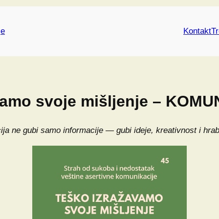
je
Kontakt
Tr
vamo svoje mišljenje – KOMU
cija ne gubi samo informacije — gubi ideje, kreativnost i hra