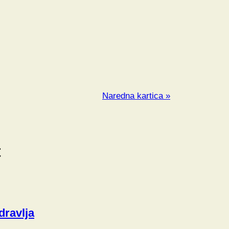
Naredna kartica »
t
dravlja