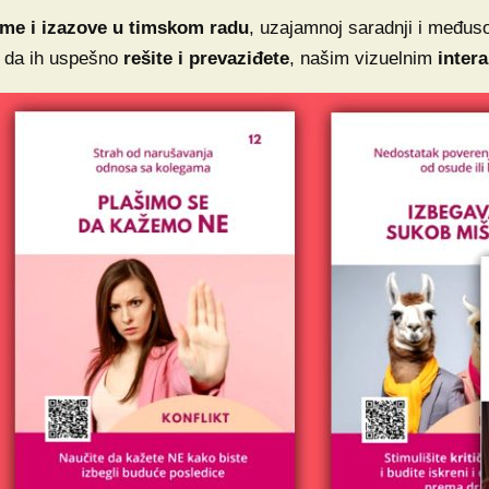
me i izazove
u timskom radu
, uzajamnoj saradnji i međus
 da ih uspešno
rešite i prevaziđete
, našim vizuelnim
inter