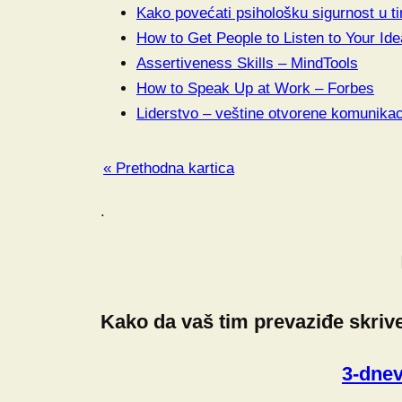
Kako povećati psihološku sigurnost u t
How to Get People to Listen to Your Id
Assertiveness Skills – MindTools
How to Speak Up at Work – Forbes
Liderstvo – veštine otvorene komunikac
« Prethodna kartica
.
Kako da vaš tim prevaziđe skriv
3-dnev