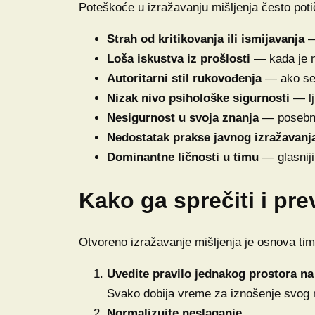
Poteškoće u izražavanju mišljenja često poti
Strah od kritikovanja ili ismijavanja
—
Loša iskustva iz prošlosti
— kada je ne
Autoritarni stil rukovođenja
— ako se m
Nizak nivo psihološke sigurnosti
— lj
Nesigurnost u svoja znanja
— posebno
Nedostatak prakse javnog izražavanj
Dominantne ličnosti u timu
— glasniji
Kako ga sprečiti i pre
Otvoreno izražavanje mišljenja je osnova tims
Uvedite pravilo jednakog prostora n
Svako dobija vreme za iznošenje svog 
Normalizujte neslaganje