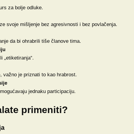
urs za bolje odluke.
ze svoje mišljenje bez agresivnosti i bez povlačenja.
anje da bi ohrabrili tiše članove tima.
iju
 „etiketiranja“.
 važno je priznati to kao hrabrost.
ije
mogućavaju jednaku participaciju.
late primeniti?
ja