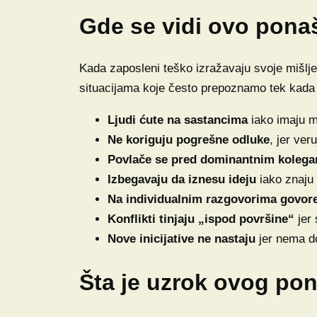
Gde se vidi ovo pona
Kada zaposleni teško izražavaju svoje mišlje
situacijama koje često prepoznamo tek kada
Ljudi ćute na sastancima
iako imaju mi
Ne koriguju pogrešne odluke
, jer ver
Povlače se pred dominantnim koleg
Izbegavaju da iznesu ideju
iako znaju 
Na individualnim razgovorima govore
Konflikti tinjaju „ispod površine“
jer 
Nove inicijative ne nastaju
jer nema do
Šta je uzrok ovog po