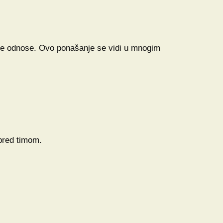
dske odnose. Ovo ponašanje se vidi u mnogim
pred timom.