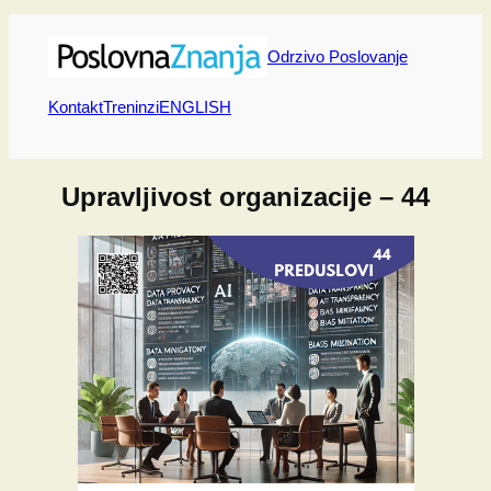
Skip
to
Odrzivo Poslovanje
content
Kontakt
Treninzi
ENGLISH
Upravljivost organizacije – 44