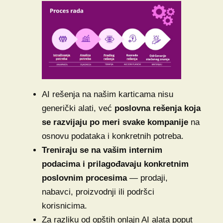
AI rešenja na našim karticama nisu
generički alati, već
poslovna rešenja koja
se razvijaju po meri svake kompanije
na
osnovu podataka i konkretnih potreba.
Treniraju se na vašim internim
podacima i prilagođavaju konkretnim
poslovnim procesima
— prodaji,
nabavci, proizvodnji ili podršci
korisnicima.
Za razliku od opštih onlajn AI alata poput