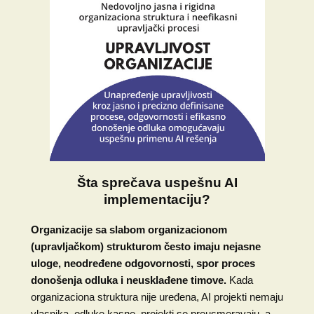
Šta sprečava uspešnu AI
implementaciju?
Organizacije sa slabom organizacionom
(upravljačkom) strukturom često imaju nejasne
uloge, neodređene odgovornosti, spor proces
donošenja odluka i neusklađene timove.
Kada
organizaciona struktura nije uređena, AI projekti nemaju
vlasnika, odluke kasne, projekti se preusmeravaju, a