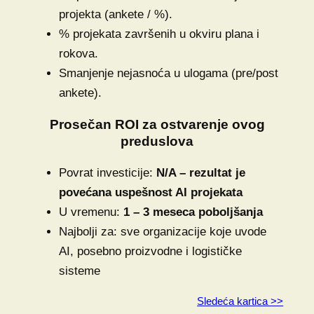
projekta (ankete / %).
% projekata završenih u okviru plana i
rokova.
Smanjenje nejasnoća u ulogama (pre/post
ankete).
Prosečan ROI za ostvarenje ovog
preduslova
Povrat investicije:
N/A – rezultat je
povećana uspešnost AI projekata
U vremenu:
1 – 3 meseca poboljšanja
Najbolji za: sve organizacije koje uvode
AI, posebno proizvodne i logističke
sisteme
Sledeća kartica >>