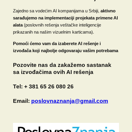
Zajedno sa vodećim AI kompanijama u Srbiji,
aktivno
sarađujemo na implementaciji projekata primene AI
alata
(poslovnih rešenja veštačke inteligencije
prikazanih na našim vizuelnim karticama).
Pomoći ćemo vam da izaberete AI rešenje i
izvođača koji najbolje odgovaraju vašim potrebama
Pozovite nas
da zakažemo sastanak
sa izvođačima ovih AI rešenja
Tel:
+ 381 65 26 080 26
Email:
poslovnaznanja@gmail.com