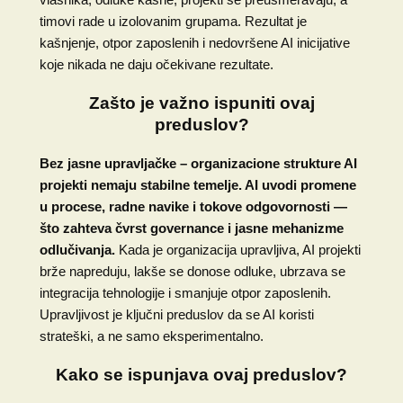
timovi rade u izolovanim grupama. Rezultat je
kašnjenje, otpor zaposlenih i nedovršene AI inicijative
koje nikada ne daju očekivane rezultate.
Zašto je važno ispuniti ovaj
preduslov?
Bez jasne upravljačke – organizacione strukture AI
projekti nemaju stabilne temelje. AI uvodi promene
u procese, radne navike i tokove odgovornosti —
što zahteva čvrst governance i jasne mehanizme
odlučivanja.
Kada je organizacija upravljiva, AI projekti
brže napreduju, lakše se donose odluke, ubrzava se
integracija tehnologije i smanjuje otpor zaposlenih.
Upravljivost je ključni preduslov da se AI koristi
strateški, a ne samo eksperimentalno.
Kako se ispunjava ovaj preduslov?