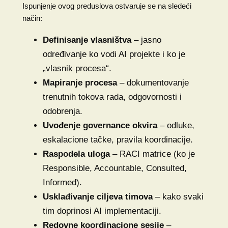
Ispunjenje ovog preduslova ostvaruje se na sledeći
način:
Definisanje vlasništva
– jasno
određivanje ko vodi AI projekte i ko je
„vlasnik procesa“.
Mapiranje procesa
– dokumentovanje
trenutnih tokova rada, odgovornosti i
odobrenja.
Uvođenje governance okvira
– odluke,
eskalacione tačke, pravila koordinacije.
Raspodela uloga
– RACI matrice (ko je
Responsible, Accountable, Consulted,
Informed).
Usklađivanje ciljeva timova
– kako svaki
tim doprinosi AI implementaciji.
Redovne koordinacione sesije
–