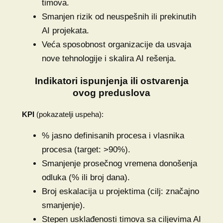
timova.
Smanjen rizik od neuspešnih ili prekinutih
AI projekata.
Veća sposobnost organizacije da usvaja
nove tehnologije i skalira AI rešenja.
Indikatori ispunjenja ili ostvarenja
ovog preduslova
KPI
(pokazatelji uspeha):
% jasno definisanih procesa i vlasnika
procesa (target: >90%).
Smanjenje prosečnog vremena donošenja
odluka (% ili broj dana).
Broj eskalacija u projektima (cilj: značajno
smanjenje).
Stepen usklađenosti timova sa ciljevima AI