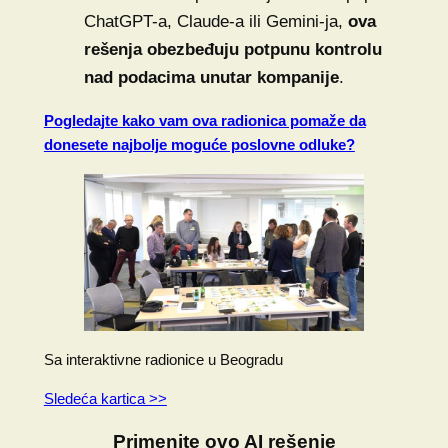
ChatGPT-a, Claude-a ili Gemini-ja,
ova
rešenja obezbeđuju potpunu kontrolu
nad podacima unutar kompanije
.
Pogledajte kako vam ova radionica pomaže da
donesete najbolje moguće poslovne odluke?
Sa interaktivne radionice u Beogradu
Sledeća kartica >>
Primenite ovo AI rešenje