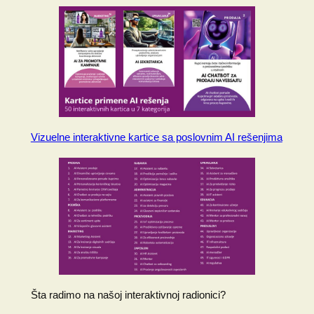
Vizuelne interaktivne kartice sa poslovnim AI rešenjima
Šta radimo na našoj interaktivnoj radionici?