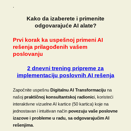
.
Kako da izaberete i primenite
odgovarajuće AI alate?
Prvi korak ka uspešnoj primeni AI
rešenja prilagođenih vašem
poslovanju
2 dnevni trening pripreme za
implementaciju poslovnih AI rešenja
Započnite uspešnu
Digitalnu AI Transformaciju
na
našoj
praktičnoj konsultantskoj radionic
i, koristeći
interaktivne vizuelne AI kartice (50 kartica) koje na
jednostavan i intuitivan način
povezuju vaše poslovne
izazove i probleme u radu, sa odgovarajućim AI
rešenjima
.