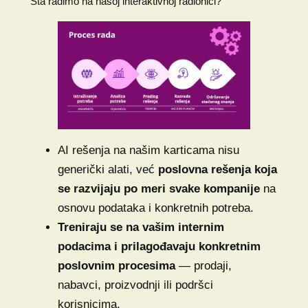
Šta radimo na našoj interaktivnoj radionici?
AI rešenja na našim karticama nisu
generički alati, već
poslovna rešenja koja
se razvijaju po meri svake kompanije
na
osnovu podataka i konkretnih potreba.
Treniraju se na vašim internim
podacima i prilagođavaju konkretnim
poslovnim procesima
— prodaji,
nabavci, proizvodnji ili podršci
korisnicima.