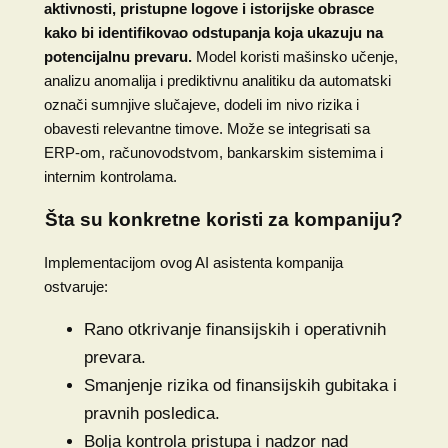
aktivnosti, pristupne logove i istorijske obrasce
kako bi identifikovao odstupanja koja ukazuju na
potencijalnu prevaru.
Model koristi mašinsko učenje,
analizu anomalija i prediktivnu analitiku da automatski
označi sumnjive slučajeve, dodeli im nivo rizika i
obavesti relevantne timove. Može se integrisati sa
ERP-om, računovodstvom, bankarskim sistemima i
internim kontrolama.
Šta su konkretne koristi za kompaniju?
Implementacijom ovog AI asistenta kompanija
ostvaruje:
Rano otkrivanje finansijskih i operativnih
prevara.
Smanjenje rizika od finansijskih gubitaka i
pravnih posledica.
Bolja kontrola pristupa i nadzor nad