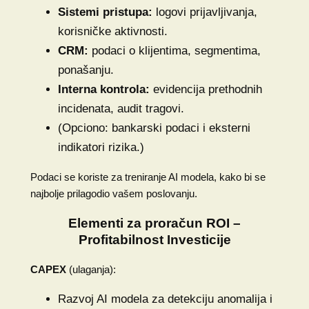
Sistemi pristupa:
logovi prijavljivanja,
korisničke aktivnosti.
CRM:
podaci o klijentima, segmentima,
ponašanju.
Interna kontrola:
evidencija prethodnih
incidenata, audit tragovi.
(Opciono: bankarski podaci i eksterni
indikatori rizika.)
Podaci se koriste za treniranje AI modela, kako bi se
najbolje prilagodio vašem poslovanju.
Elementi za proračun ROI –
Profitabilnost Investicije
CAPEX
(ulaganja):
Razvoj AI modela za detekciju anomalija i