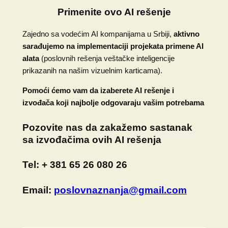
Primenite ovo AI rešenje
Zajedno sa vodećim AI kompanijama u Srbiji,
aktivno
sarađujemo na implementaciji projekata primene AI
alata
(poslovnih rešenja veštačke inteligencije
prikazanih na našim vizuelnim karticama).
Pomoći ćemo vam da izaberete AI rešenje i
izvođača koji najbolje odgovaraju vašim potrebama
Pozovite nas
da zakažemo sastanak
sa izvođačima ovih AI rešenja
Tel:
+ 381 65 26 080 26
Email:
poslovnaznanja@gmail.com