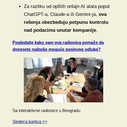
Za razliku od opštih onlajn AI alata poput
ChatGPT-a, Claude-a ili Gemini-ja,
ova
rešenja obezbeđuju potpunu kontrolu
nad podacima unutar kompanije
.
Pogledajte kako vam ova radionica pomaže da
donesete najbolje moguće poslovne odluke?
Sa interaktivne radionice u Beogradu
Sledeća kartica >>