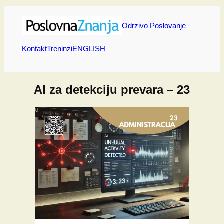
Skip
to
Odrzivo Poslovanje
content
Kontakt
Treninzi
ENGLISH
AI za detekciju prevara – 23