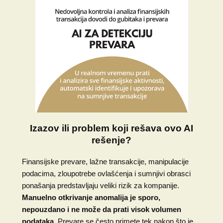
Izazov ili problem koji rešava ovo AI
rešenje?
Finansijske prevare, lažne transakcije, manipulacije
podacima, zloupotrebe ovlašćenja i sumnjivi obrasci
ponašanja predstavljaju veliki rizik za kompanije.
Manuelno otkrivanje anomalija je sporo,
nepouzdano i ne može da prati visok volumen
podataka.
Prevare se često primete tek nakon što je