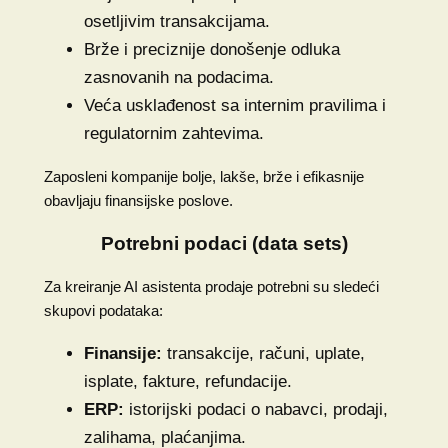
osetljivim transakcijama.
Brže i preciznije donošenje odluka
zasnovanih na podacima.
Veća usklađenost sa internim pravilima i
regulatornim zahtevima.
Zaposleni kompanije bolje, lakše, brže i efikasnije
obavljaju finansijske poslove.
Potrebni podaci (data sets)
Za kreiranje AI asistenta prodaje potrebni su sledeći
skupovi podataka:
Finansije:
transakcije, računi, uplate,
isplate, fakture, refundacije.
ERP:
istorijski podaci o nabavci, prodaji,
zalihama, plaćanjima.