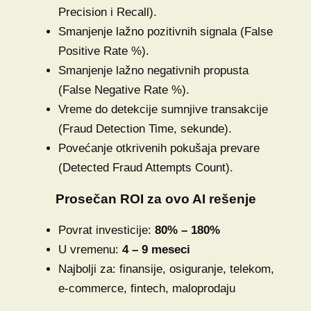
Precision i Recall).
Smanjenje lažno pozitivnih signala (False
Positive Rate %).
Smanjenje lažno negativnih propusta
(False Negative Rate %).
Vreme do detekcije sumnjive transakcije
(Fraud Detection Time, sekunde).
Povećanje otkrivenih pokušaja prevare
(Detected Fraud Attempts Count).
Prosečan ROI za ovo AI rešenje
Povrat investicije:
80% – 180%
U vremenu:
4 – 9 meseci
Najbolji za: finansije, osiguranje, telekom,
e-commerce, fintech, maloprodaju