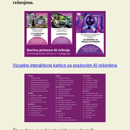
rešenjima
.
Vizuelne interaktivne kartice sa poslovnim AI rešenjima