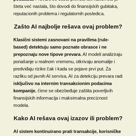
šteta već nastala, što dovodi do finansijskih gubitaka,
reputacionih problema i regulatornih posledica.
Zašto AI najbolje rešava ovaj problem?
Klasični sistemi zasnovani na pravilima (rule-
based) detektuju samo poznate obrasce i ne
prepoznaju nove tipove prevara
. AI modeli analiziraju
ponašanje u realnom vremenu, otkrivaju anomalije i
predviđaju rizike čak i kada se pojave prvi put. Za
razliku od javnih AI servisa, AI za detekciju prevara radi
isključivo na internim transakcionim podacima
kompanije
, čime se obezbeđuje zaštita poverljivih
finansijskih informacija i maksimalna preciznost
modela.
Kako AI rešava ovaj izazov ili problem?
AI sistem kontinuirano prati transakcije, korisničke