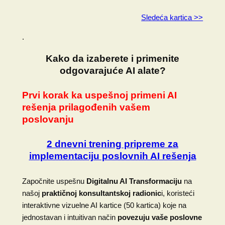
Sledeća kartica >>
.
Kako da izaberete i primenite
odgovarajuće AI alate?
Prvi korak ka uspešnoj primeni AI
rešenja prilagođenih vašem
poslovanju
2 dnevni trening pripreme za
implementaciju poslovnih AI rešenja
Započnite uspešnu
Digitalnu AI Transformaciju
na
našoj
praktičnoj konsultantskoj radionic
i, koristeći
interaktivne vizuelne AI kartice (50 kartica) koje na
jednostavan i intuitivan način
povezuju vaše poslovne