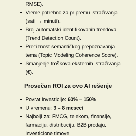
RMSE).
Vreme potrebno za pripremu istraživanja
(sati → minuti).
Broj automatski identifikovanih trendova
(Trend Detection Count).
Preciznost semantičkog prepoznavanja
tema (Topic Modeling Coherence Score).
Smanjenje troškova eksternih istraživanja
(€).
Prosečan ROI za ovo AI rešenje
Povrat investicije:
60% – 150%
U vremenu:
3 – 8 meseci
Najbolji za: FMCG, telekom, finansije,
farmaciju, distribuciju, B2B prodaju,
investicione timove