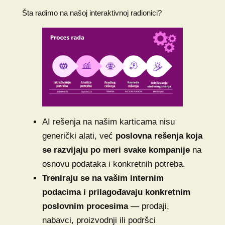
Šta radimo na našoj interaktivnoj radionici?
AI rešenja na našim karticama nisu
generički alati, već
poslovna rešenja koja
se razvijaju po meri svake kompanije
na
osnovu podataka i konkretnih potreba.
Treniraju se na vašim internim
podacima i prilagođavaju konkretnim
poslovnim procesima
— prodaji,
nabavci, proizvodnji ili podršci