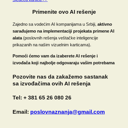
Primenite ovo AI rešenje
Zajedno sa vodećim AI kompanijama u Srbiji,
aktivno
sarađujemo na implementaciji projekata primene AI
alata
(poslovnih rešenja veštačke inteligencije
prikazanih na našim vizuelnim karticama).
Pomoći ćemo vam da izaberete AI rešenje i
izvođača koji najbolje odgovaraju vašim potrebama
Pozovite nas
da zakažemo sastanak
sa izvođačima ovih AI rešenja
Tel:
+ 381 65 26 080 26
Email:
poslovnaznanja@gmail.com