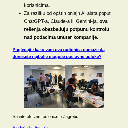
korisnicima.
Za razliku od opštih onlajn AI alata poput
ChatGPT-a, Claude-a ili Gemini-ja,
ova
rešenja obezbeđuju potpunu kontrolu
nad podacima unutar kompanije
.
Pogledajte kako vam ova radionica pomaže da
donesete najbolje moguće poslovne odluke?
Sa interaktivne radionice u Zagrebu
Sledeća kartica >>