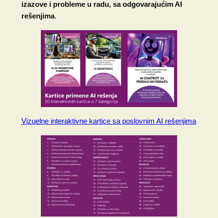
izazove i probleme u radu, sa odgovarajućim AI
rešenjima
.
Vizuelne interaktivne kartice sa poslovnim AI rešenjima