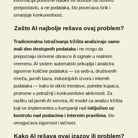
informacija poslovne odluke se donose na osnovu
pretpostavki, a ne podataka, što povećava rizik i
smanjuje konkurentnost.
Zašto AI najbolje rešava ovaj problem?
Tradicionalna istraživanja tržišta analiziraju samo
mali deo dostupnih podataka
i ne mogu da
prepoznaju skrivene obrasce ili signale u realnom
vremenu. AI sistem automatski prikuplja i analizira
ogromne količine podataka — sa web-a, društvenih
mreža, javnih baza, industrijskih izvora i internih
podataka — kako bi otkrio trendove, potrebe kupaca,
promene u potražnji i konkurentske aktivnosti. Za
razliku od javnih AI servisa, AI model za analizu tržišta
koji se implementira u kompaniji radi
isključivo uz
kontrolu nad podacima i internim pravilima
, što
omogućava sigurnost i tačnost.
Kako AI rešava ovaj izazov ili problem?