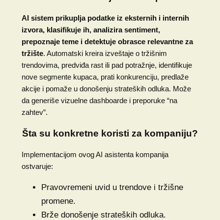
AI sistem prikuplja podatke iz eksternih i internih
izvora, klasifikuje ih, analizira sentiment,
prepoznaje teme i detektuje obrasce relevantne za
tržište
. Automatski kreira izveštaje o tržišnim
trendovima, predviđa rast ili pad potražnje, identifikuje
nove segmente kupaca, prati konkurenciju, predlaže
akcije i pomaže u donošenju strateških odluka. Može
da generiše vizuelne dashboarde i preporuke “na
zahtev”.
Šta su konkretne koristi za kompaniju?
Implementacijom ovog AI asistenta kompanija
ostvaruje:
Pravovremeni uvid u trendove i tržišne
promene.
Brže donošenje strateških odluka.