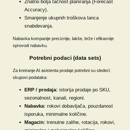
Znatno bolja tačnost planiranja (Forecast
Accuracy).
Smanjenje ukupnih troškova lanca
snabdevanja.
Nabavka kompanije preciznije, lakše, brže i efikasnije
sprovodi nabavku.
Potrebni podaci (data sets)
Za kreiranje AI asistenta prodaje potrebni su sledeći
skupovi podataka:
ERP / prodaja:
istorija prodaje po SKU,
sezonalnost, kanali, regioni.
Nabavka:
rokovi dobavljača, pouzdanost
isporuka, minimalne količine.
Magacin:
trenutne zalihe, rotacija, rokovi,