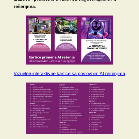
rešenjima
.
Vizuelne interaktivne kartice sa poslovnim AI rešenjima