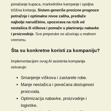
ponašanje kupaca, marketinške kampanje i spoljna
tržišna kretanja.
Sistem generiše precizne prognoze
potražnje i optimalne nivoe zaliha, predlaže
najbolje narudžbine, upozorava na rizik od
nestašica ili viškova i pomaže u planiranju nabavke
i proizvodnje
. Sve preporuke se ažuriraju u realnom
vremenu.
Šta su konkretne koristi za kompaniju?
Implementacijom ovog AI asistenta kompanija
ostvaruje:
Smanjenje viškova i zastarele robe.
Manje nestašica i povećana dostupnost
proizvoda.
Optimizacija nabavke, proizvodnje i
logistike.