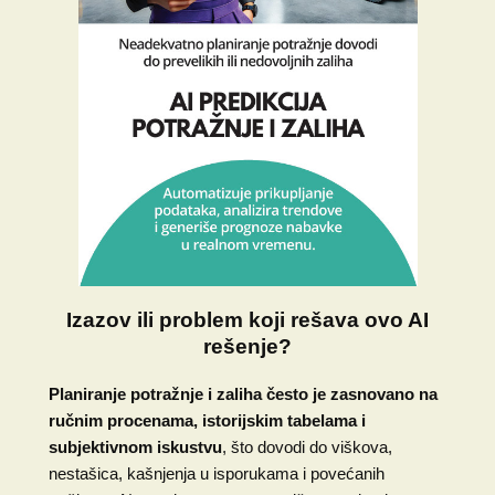
Izazov ili problem koji rešava ovo AI
rešenje?
Planiranje potražnje i zaliha često je zasnovano na
ručnim procenama, istorijskim tabelama i
subjektivnom iskustvu
, što dovodi do viškova,
nestašica, kašnjenja u isporukama i povećanih