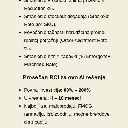
Smanjenje vrednosti zaliha (Inventory
Reduction %).
Smanjenje stockout događaja (Stockout
Rate per SKU).
Povećanje tačnosti narudžbina prema
realnoj potražnji (Order Alignment Rate
%).
Smanjenje hitnih nabavki (% Emergency
Purchase Rate).
Prosečan ROI za ovo AI rešenje
Povrat investicije:
80% – 200%
U vremenu:
4 – 10 meseci
Najbolji za: maloprodaju, FMCG,
farmaciju, proizvodnju, modne brendove,
distribuciju