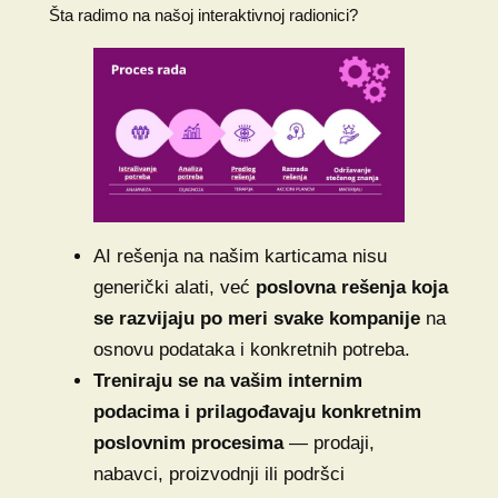
Šta radimo na našoj interaktivnoj radionici?
AI rešenja na našim karticama nisu
generički alati, već
poslovna rešenja koja
se razvijaju po meri svake kompanije
na
osnovu podataka i konkretnih potreba.
Treniraju se na vašim internim
podacima i prilagođavaju konkretnim
poslovnim procesima
— prodaji,
nabavci, proizvodnji ili podršci