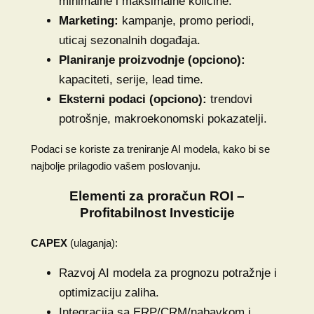
minimalne i maksimalne količine.
Marketing:
kampanje, promo periodi,
uticaj sezonalnih događaja.
Planiranje proizvodnje (opciono):
kapaciteti, serije, lead time.
Eksterni podaci (opciono):
trendovi
potrošnje, makroekonomski pokazatelji.
Podaci se koriste za treniranje AI modela, kako bi se
najbolje prilagodio vašem poslovanju.
Elementi za proračun ROI –
Profitabilnost Investicije
CAPEX
(ulaganja):
Razvoj AI modela za prognozu potražnje i
optimizaciju zaliha.
Integracija sa ERP/CRM/nabavkom i