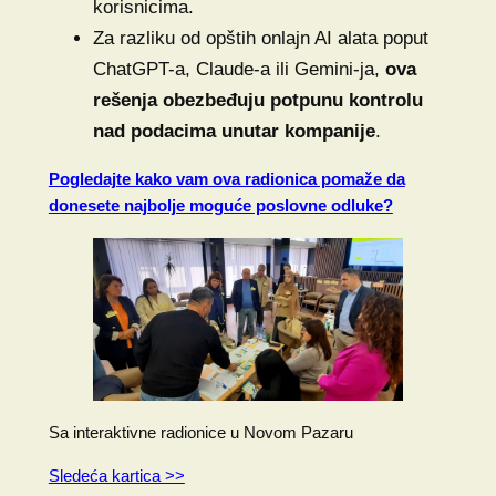
korisnicima.
Za razliku od opštih onlajn AI alata poput
ChatGPT-a, Claude-a ili Gemini-ja,
ova
rešenja obezbeđuju potpunu kontrolu
nad podacima unutar kompanije
.
Pogledajte kako vam ova radionica pomaže da
donesete najbolje moguće poslovne odluke?
Sa interaktivne radionice u Novom Pazaru
Sledeća kartica >>