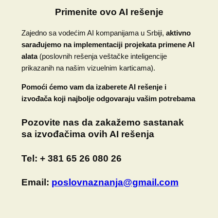
Primenite ovo AI rešenje
Zajedno sa vodećim AI kompanijama u Srbiji,
aktivno
sarađujemo na implementaciji projekata primene AI
alata
(poslovnih rešenja veštačke inteligencije
prikazanih na našim vizuelnim karticama).
Pomoći ćemo vam da izaberete AI rešenje i
izvođača koji najbolje odgovaraju vašim potrebama
Pozovite nas
da zakažemo sastanak
sa izvođačima ovih AI rešenja
Tel:
+ 381 65 26 080 26
Email:
poslovnaznanja@gmail.com