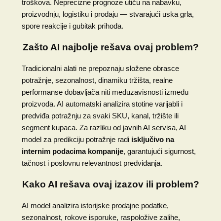
troškova. Neprecizne prognoze utiču na nabavku,
proizvodnju, logistiku i prodaju — stvarajući uska grla,
spore reakcije i gubitak prihoda.
Zašto AI najbolje rešava ovaj problem?
Tradicionalni alati ne prepoznaju složene obrasce
potražnje, sezonalnost, dinamiku tržišta, realne
performanse dobavljača niti međuzavisnosti između
proizvoda. AI automatski analizira stotine varijabli i
predviđa potražnju za svaki SKU, kanal, tržište ili
segment kupaca. Za razliku od javnih AI servisa, AI
model za predikciju potražnje radi
isključivo na
internim podacima kompanije
, garantujući sigurnost,
tačnost i poslovnu relevantnost predviđanja.
Kako AI rešava ovaj izazov ili problem?
AI model analizira istorijske prodajne podatke,
sezonalnost, rokove isporuke, raspoložive zalihe,