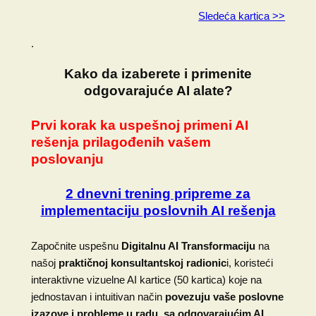
Sledeća kartica >>
.
Kako da izaberete i primenite
odgovarajuće AI alate?
Prvi korak ka uspešnoj primeni AI
rešenja prilagođenih vašem
poslovanju
2 dnevni trening pripreme za
implementaciju poslovnih AI rešenja
Započnite uspešnu
Digitalnu AI Transformaciju
na
našoj
praktičnoj konsultantskoj radionic
i, koristeći
interaktivne vizuelne AI kartice (50 kartica) koje na
jednostavan i intuitivan način
povezuju vaše poslovne
izazove i probleme u radu, sa odgovarajućim AI