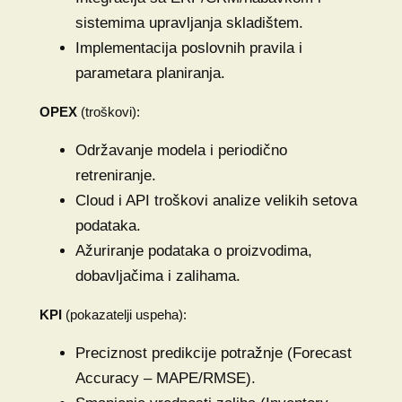
sistemima upravljanja skladištem.
Implementacija poslovnih pravila i
parametara planiranja.
OPEX
(troškovi):
Održavanje modela i periodično
retreniranje.
Cloud i API troškovi analize velikih setova
podataka.
Ažuriranje podataka o proizvodima,
dobavljačima i zalihama.
KPI
(pokazatelji uspeha):
Preciznost predikcije potražnje (Forecast
Accuracy – MAPE/RMSE).