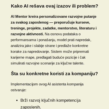
Kako AI rešava ovaj izazov ili problem?
AI Mentor kreira personalizovane razvojne putanje
za svakog zaposlenog — preporučuje kurseve,
treninge, projekte, zadatke, mentorstvo, literaturu i
razvojne aktivnosti.
Na osnovu podataka o
performansama i ponašanju, model prati napredak,
analizira jake i slabije strane i predlaže konkretne
korake za napredovanje. Sistem može pripremati
karijerne mape, predlagati buduće pozicije i čak
simulirati razvojne scenarije za ključne talente.
Šta su konkretne koristi za kompaniju?
Implementacijom ovog AI asistenta kompanija
ostvaruje:
Brži razvoj ključnih kompetencija
zaposlenih.