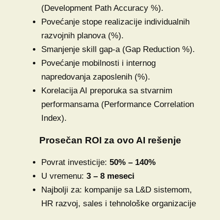
(Development Path Accuracy %).
Povećanje stope realizacije individualnih
razvojnih planova (%).
Smanjenje skill gap-a (Gap Reduction %).
Povećanje mobilnosti i internog
napredovanja zaposlenih (%).
Korelacija AI preporuka sa stvarnim
performansama (Performance Correlation
Index).
Prosečan ROI za ovo AI rešenje
Povrat investicije:
50% – 140%
U vremenu:
3 – 8 meseci
Najbolji za: kompanije sa L&D sistemom,
HR razvoj, sales i tehnološke organizacije