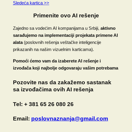
Sledeća kartica >>
Primenite ovo AI rešenje
Zajedno sa vodećim AI kompanijama u Srbiji,
aktivno
sarađujemo na implementaciji projekata primene AI
alata
(poslovnih rešenja veštačke inteligencije
prikazanih na našim vizuelnim karticama).
Pomoći ćemo vam da izaberete AI rešenje i
izvođača koji najbolje odgovaraju vašim potrebama
Pozovite nas
da zakažemo sastanak
sa izvođačima ovih AI rešenja
Tel:
+ 381 65 26 080 26
Email:
poslovnaznanja@gmail.com