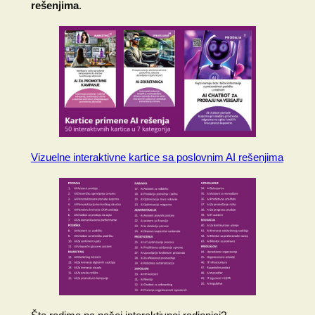
rešenjima
.
Vizuelne interaktivne kartice sa poslovnim AI rešenjima