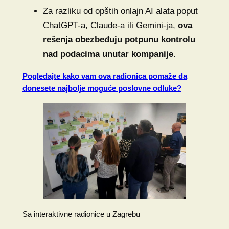
Za razliku od opštih onlajn AI alata poput
ChatGPT-a, Claude-a ili Gemini-ja,
ova
rešenja obezbeđuju potpunu kontrolu
nad podacima unutar kompanije
.
Pogledajte kako vam ova radionica pomaže da
donesete najbolje moguće poslovne odluke?
Sa interaktivne radionice u Zagrebu