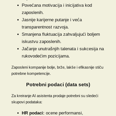
Povećana motivacija i inicijativa kod
zaposlenih.
Jasnije karijerne putanje i veća
transparentnost razvoja.
Smanjena fluktuacija zahvaljujući boljem
iskustvu zaposlenih.
Jačanje unutrašnjih talenata i sukcesija na
rukovodećim pozicijama.
Zaposleni kompanije bolje, brže, lakše i efikasnije stiču
potrebne kompetencije.
Potrebni podaci (data sets)
Za kreiranje AI asistenta prodaje potrebni su sledeći
skupovi podataka:
HR podaci:
ocene performansi,