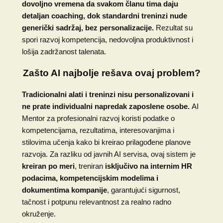
dovoljno vremena da svakom članu tima daju
detaljan coaching, dok standardni treninzi nude
generički sadržaj, bez personalizacije.
Rezultat su
spori razvoj kompetencija, nedovoljna produktivnost i
lošija zadržanost talenata.
Zašto AI najbolje rešava ovaj problem?
Tradicionalni alati i treninzi nisu personalizovani i
ne prate individualni napredak zaposlene osobe.
AI
Mentor za profesionalni razvoj koristi podatke o
kompetencijama, rezultatima, interesovanjima i
stilovima učenja kako bi kreirao prilagođene planove
razvoja. Za razliku od javnih AI servisa, ovaj sistem je
kreiran po meri
, treniran
isključivo na internim HR
podacima, kompetencijskim modelima i
dokumentima kompanije
, garantujući sigurnost,
tačnost i potpunu relevantnost za realno radno
okruženje.