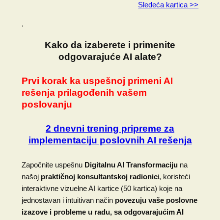
Sledeća kartica >>
.
Kako da izaberete i primenite
odgovarajuće AI alate?
Prvi korak ka uspešnoj primeni AI
rešenja prilagođenih vašem
poslovanju
2 dnevni trening pripreme za
implementaciju poslovnih AI rešenja
Započnite uspešnu
Digitalnu AI Transformaciju
na
našoj
praktičnoj konsultantskoj radionic
i, koristeći
interaktivne vizuelne AI kartice (50 kartica) koje na
jednostavan i intuitivan način
povezuju vaše poslovne
izazove i probleme u radu, sa odgovarajućim AI