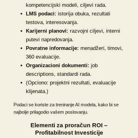
kompetencijski modeli, ciljevi rada.
LMS podaci:
istorija obuka, rezultati
testova, interesovanja.
Karijerni planovi:
razvojni ciljevi, interni
putevi napredovanja.
Povratne informacije:
menadžeri, timovi,
360 evaluacije.
Organizacioni dokumenti:
job
descriptions, standardi rada.
(Opciono: projektni rezultati, evaluacije
klijenata.)
Podaci se koriste za treniranje AI modela, kako bi se
najbolje prilagodio vašem poslovanju.
Elementi za proračun ROI –
Profitabilnost Investicije