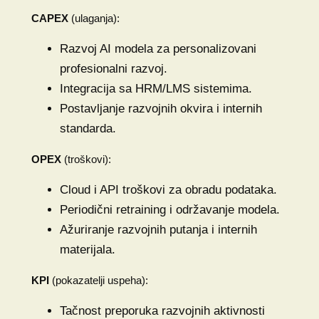
CAPEX
(ulaganja):
Razvoj AI modela za personalizovani
profesionalni razvoj.
Integracija sa HRM/LMS sistemima.
Postavljanje razvojnih okvira i internih
standarda.
OPEX
(troškovi):
Cloud i API troškovi za obradu podataka.
Periodični retraining i održavanje modela.
Ažuriranje razvojnih putanja i internih
materijala.
KPI
(pokazatelji uspeha):
Tačnost preporuka razvojnih aktivnosti