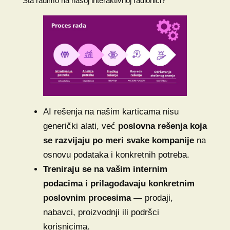
Šta radimo na našoj interaktivnoj radionici?
AI rešenja na našim karticama nisu
generički alati, već
poslovna rešenja koja
se razvijaju po meri svake kompanije
na
osnovu podataka i konkretnih potreba.
Treniraju se na vašim internim
podacima i prilagođavaju konkretnim
poslovnim procesima
— prodaji,
nabavci, proizvodnji ili podršci
korisnicima.