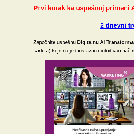
Prvi korak ka uspešnoj primeni 
2 dnevni t
Započnite uspešnu
Digitalnu AI Transforma
kartica) koje na jednostavan i intuitivan nači