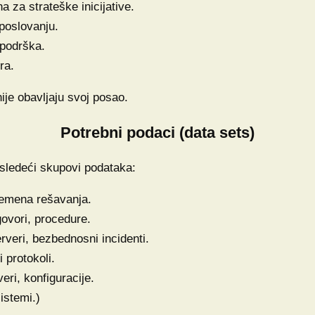
 za strateške inicijative.
 poslovanju.
 podrška.
ra.
nije obavljaju svoj posao.
Potrebni podaci (data sets)
 sledeći skupovi podataka:
remena rešavanja.
ovori, procedure.
rveri, bezbednosni incidenti.
 protokoli.
veri, konfiguracije.
istemi.)