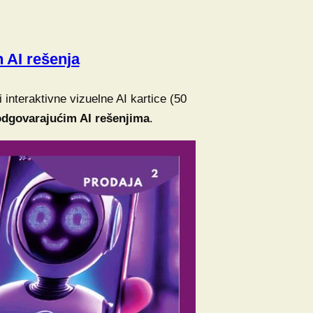
 AI rešenja
ći interaktivne vizuelne AI kartice (50
odgovarajućim AI rešenjima
.