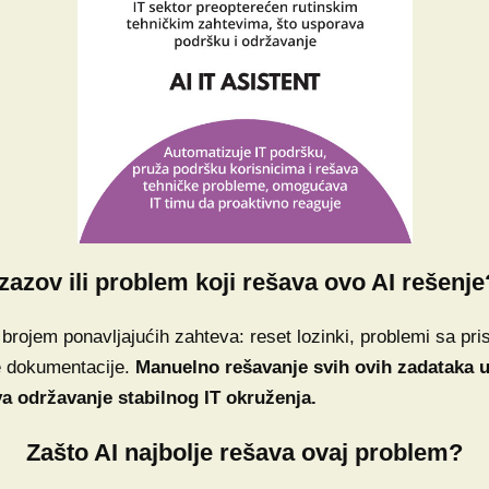
Izazov ili problem koji rešava ovo AI rešenje
rojem ponavljajućih zahteva: reset lozinki, problemi sa prist
je dokumentacije.
Manuelno rešavanje svih ovih zadataka u
a održavanje stabilnog IT okruženja.
Zašto AI najbolje rešava ovaj problem?