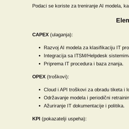
Podaci se koriste za treniranje AI modela, ka
Elem
CAPEX
(ulaganja):
Razvoj AI modela za klasifikaciju IT pr
Integracija sa ITSM/Helpdesk sistemima
Priprema IT procedura i baza znanja.
OPEX
(troškovi):
Cloud i API troškovi za obradu tiketa i 
Održavanje modela i periodični retraini
Ažuriranje IT dokumentacije i politika.
KPI
(pokazatelji uspeha):