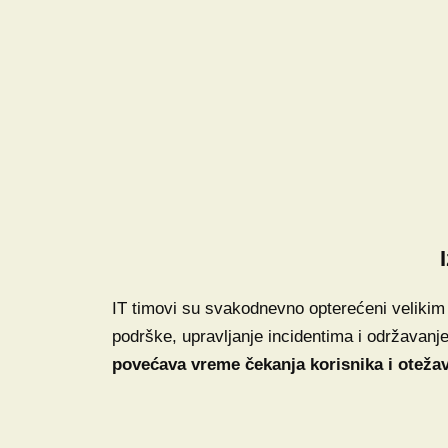
IT timovi su svakodnevno opterećeni velikim b
podrške, upravljanje incidentima i održavan
povećava vreme čekanja korisnika i otežav