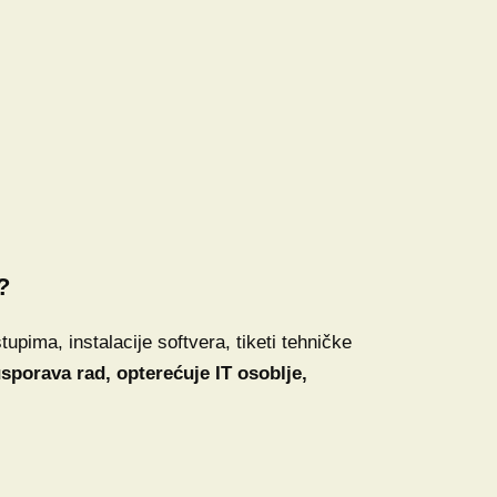
?
upima, instalacije softvera, tiketi tehničke
sporava rad, opterećuje IT osoblje,