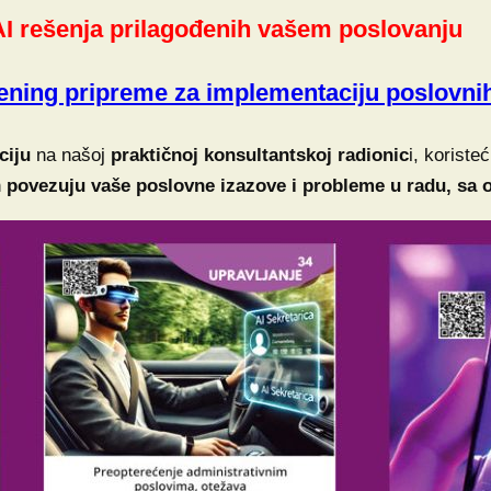
AI rešenja prilagođenih vašem poslovanju
rening pripreme za implementaciju poslovnih
ciju
na našoj
praktičnoj konsultantskoj radionic
i, koriste
n
povezuju vaše poslovne izazove i probleme u radu, sa 