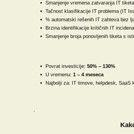
Smanjenje vremena zatvaranja IT tiketa
Tačnost klasifikacije IT problema (IT Is
% automatski rešenih IT zahteva bez lju
Brzina identifikacije kritičnih IT incidena
Smanjenje broja ponovljenih tiketa s i
Povrat investicije:
50% – 130%
U vremenu:
1 – 4 meseca
Najbolji za: IT timove, helpdesk, SaaS
.
Kako