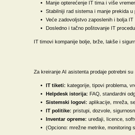
Manje opterećenje IT tima i više vremena
Stabilniji rad sistema i manje prekida u
Veće zadovoljstvo zaposlenih i bolja IT
Dosledno i tačno poštovanje IT procedu
IT timovi kompanije bolje, brže, lakše i sigur
Za kreiranje AI asistenta prodaje potrebni su
IT tiketi:
kategorije, tipovi problema, v
Helpdesk istorija:
FAQ, standardni odg
Sistemski logovi:
aplikacije, mreža, se
IT politike:
pristupi, dozvole, sigurnosni
Inventar opreme:
uređaji, licence, soft
(Opciono: mrežne metrike, monitoring s