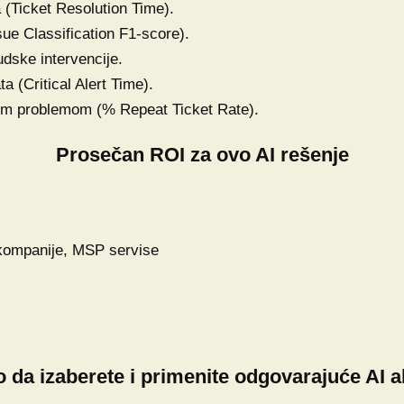
 (Ticket Resolution Time).
sue Classification F1-score).
dske intervencije.
ta (Critical Alert Time).
stim problemom (% Repeat Ticket Rate).
Prosečan ROI za ovo AI rešenje
 kompanije, MSP servise
 da izaberete i primenite odgovarajuće AI a