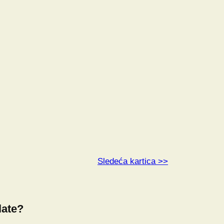
Sledeća kartica >>
late?