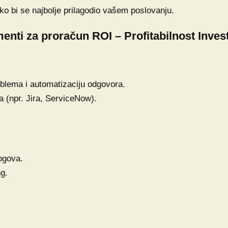
ko bi se najbolje prilagodio vašem poslovanju.
enti za proračun ROI – Profitabilnost Invest
oblema i automatizaciju odgovora.
 (npr. Jira, ServiceNow).
logova.
ng.