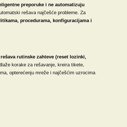
teligentne preporuke i ne automatizuju
i automatski rešava najčešće probleme. Za
olitikama, procedurama, konfiguracijama i
ešava rutinske zahteve (reset lozinki,
dlaže korake za rešavanje, kreira tikete,
stema, opterećenju mreže i najčešćim uzrocima