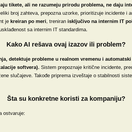
raju tikete, ali ne razumeju prirodu problema, ne daju in
eliki broj zahteva, prepozna uzorke, prioritizuje incidente 
nt je
kreiran po meri
, treniran
isključivo na internim IT p
i usklađenost sa internim IT standardima.
Kako AI rešava ovaj izazov ili problem?
nja, detektuje probleme u realnom vremenu i automatski r
talacije softvera).
Sistem prepoznaje kritične incidente, pre
ožene slučajeve. Takođe priprema izveštaje o stabilnosti si
Šta su konkretne koristi za kompaniju?
 ostvaruje: