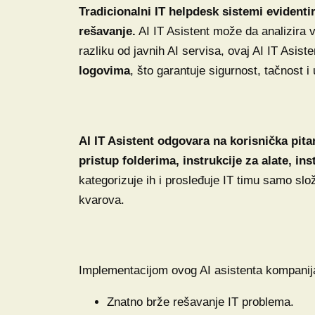
Tradicionalni IT helpdesk sistemi evidenti
rešavanje.
AI IT Asistent može da analizira v
razliku od javnih AI servisa, ovaj AI IT Asiste
logovima
, što garantuje sigurnost, tačnost 
AI IT Asistent odgovara na korisnička pita
pristup folderima, instrukcije za alate, ins
kategorizuje ih i prosleđuje IT timu samo sl
kvarova.
Implementacijom ovog AI asistenta kompanija
Znatno brže rešavanje IT problema.