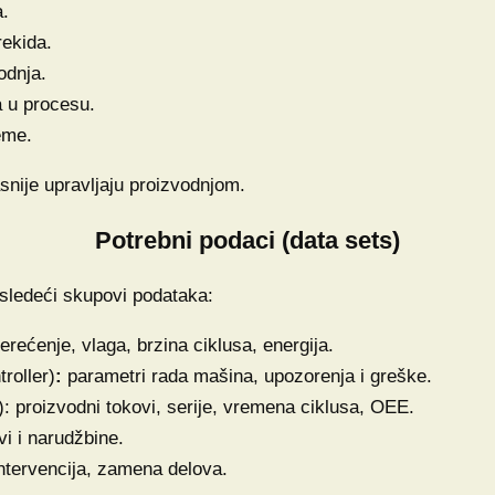
a.
rekida.
odnja.
a u procesu.
eme.
asnije upravljaju proizvodnjom.
Potrebni podaci (data sets)
 sledeći skupovi podataka:
erećenje, vlaga, brzina ciklusa, energija.
roller)
:
parametri rada mašina, upozorenja i greške.
 proizvodni tokovi, serije, vremena ciklusa, OEE.
vi i narudžbine.
intervencija, zamena delova.