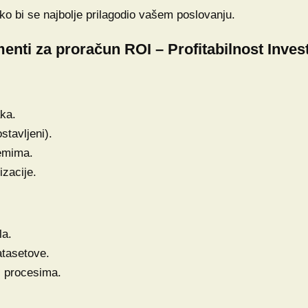
ko bi se najbolje prilagodio vašem poslovanju.
enti za proračun ROI – Profitabilnost Invest
ka.
stavljeni).
emima.
zacije.
la.
atasetove.
i procesima.