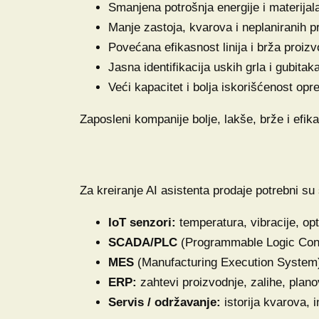
Smanjena potrošnja energije i materijal
Manje zastoja, kvarova i neplaniranih p
Povećana efikasnost linija i brža proizv
Jasna identifikacija uskih grla i gubitak
Veći kapacitet i bolja iskorišćenost opr
Zaposleni kompanije bolje, lakše, brže i efik
Za kreiranje AI asistenta prodaje potrebni su
IoT senzori:
temperatura, vibracije, opt
SCADA/PLC
(Programmable Logic Cont
MES
(Manufacturing Execution System):
ERP:
zahtevi proizvodnje, zalihe, plano
Servis / održavanje:
istorija kvarova, 