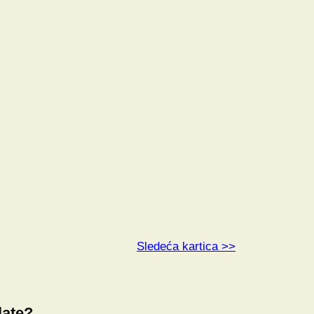
Sledeća kartica >>
late?