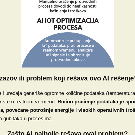
Izazov ili problem koji rešava ovo AI rešenje
i uređaja generiše ogromne količine podataka (temperatura, v
koriste u realnom vremenu.
Ručno praćenje podataka je spo
da, povećane potrošnje energije i visokih operativnih tro
nih gubitaka u procesima.
Zašto AI najbolje rešava ovaj problem?