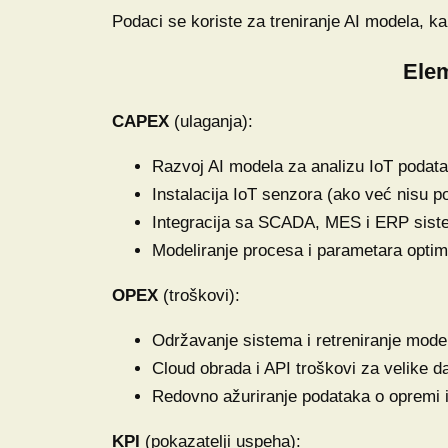
Podaci se koriste za treniranje AI modela, ka
Elem
CAPEX
(ulaganja):
Razvoj AI modela za analizu IoT podata
Instalacija IoT senzora (ako već nisu po
Integracija sa SCADA, MES i ERP sist
Modeliranje procesa i parametara optimi
OPEX
(troškovi):
Održavanje sistema i retreniranje mode
Cloud obrada i API troškovi za velike d
Redovno ažuriranje podataka o opremi 
KPI
(pokazatelji uspeha):