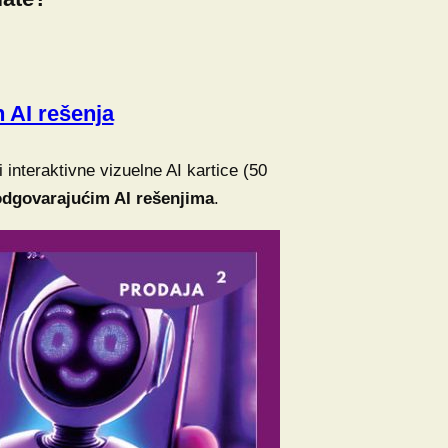
 AI rešenja
ći interaktivne vizuelne AI kartice (50
odgovarajućim AI rešenjima
.