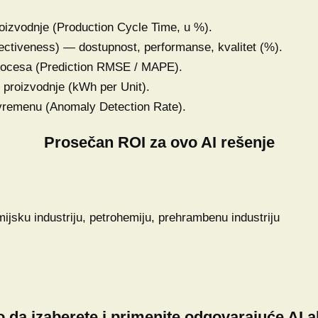
izvodnje (Production Cycle Time, u %).
ctiveness) — dostupnost, performanse, kvalitet (%).
procesa (Prediction RMSE / MAPE).
i proizvodnje (kWh per Unit).
 vremenu (Anomaly Detection Rate).
Prosečan ROI za ovo AI rešenje
mijsku industriju, petrohemiju, prehrambenu industriju
 da izaberete i primenite odgovarajuće AI a