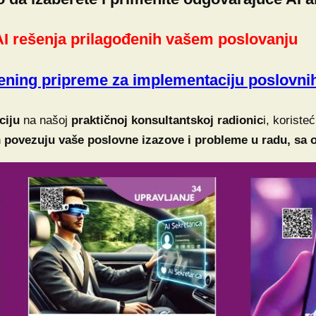
AI rešenja prilagođenih vašem poslovanju
rening pripreme za implementaciju poslovnih
ciju
na našoj
praktičnoj konsultantskoj radionic
i, koriste
n
povezuju vaše poslovne izazove i probleme u radu, sa 