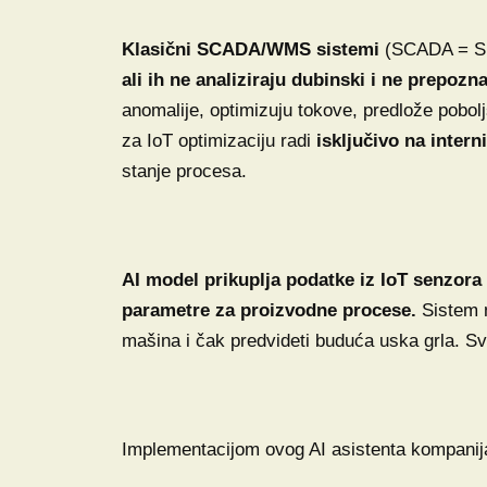
Klasični SCADA/WMS sistemi
(SCADA = Su
ali ih ne analiziraju dubinski i ne prepozn
anomalije, optimizuju tokove, predlože pobolj
za IoT optimizaciju radi
isključivo na inte
stanje procesa.
AI model prikuplja podatke iz IoT senzora
parametre za proizvodne procese.
Sistem m
mašina i čak predvideti buduća uska grla. 
Implementacijom ovog AI asistenta kompanija