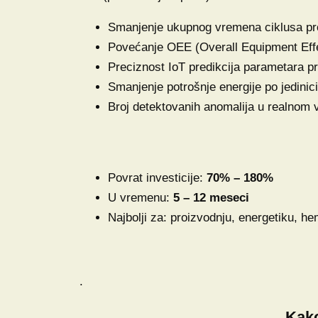
Smanjenje ukupnog vremena ciklusa pro
Povećanje OEE (Overall Equipment Effe
Preciznost IoT predikcija parametara 
Smanjenje potrošnje energije po jedinic
Broj detektovanih anomalija u realnom
Povrat investicije:
70% – 180%
U vremenu:
5 – 12 meseci
Najbolji za: proizvodnju, energetiku, he
.
Kako