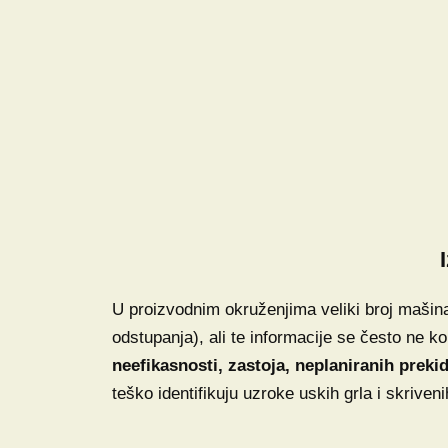
U proizvodnim okruženjima veliki broj mašina 
odstupanja), ali te informacije se često ne 
neefikasnosti, zastoja, neplaniranih preki
teško identifikuju uzroke uskih grla i skrive