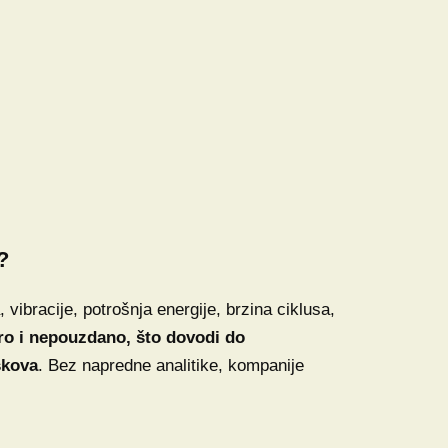
?
ibracije, potrošnja energije, brzina ciklusa,
ro i nepouzdano, što dovodi do
škova
. Bez napredne analitike, kompanije