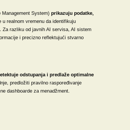
se Management System)
prikazuju podatke,
e u realnom vremenu da identifikuju
 Za razliku od javnih AI servisa, AI sistem
formacije i precizno reflektujući stvarno
etektuje odstupanja i predlaže optimalne
nje, predložiti pravilno raspoređivanje
uelne dashboarde za menadžment.