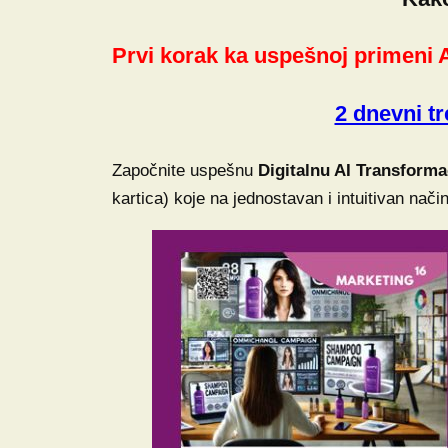
Prvi korak ka uspešnoj primeni 
2 dnevni t
Započnite uspešnu
Digitalnu AI Transforma
kartica) koje na jednostavan i intuitivan nači