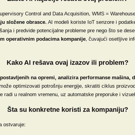
pervisory Control and Data Acquisition, WMS = Warehou
aju složene obrasce.
AI modeli koriste IoT senzore i podatk
šanja i predvide potencijalne probleme pre nego što se dese.
rnim operativnim podacima kompanije
, čuvajući osetljive in
Kako AI rešava ovaj izazov ili problem?
 postavljenih na opremi, analizira performanse mašina, d
ože optimizovati potrošnju energije, skratiti ciklus proizvod
Sve radi u realnom vremenu, uz automatske preporuke i viz
Šta su konkretne koristi za kompaniju?
 ostvaruje: