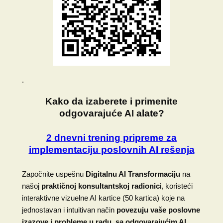
.
Kako da izaberete i primenite
odgovarajuće AI alate?
2 dnevni trening pripreme za
implementaciju poslovnih AI rešenja
Započnite uspešnu
Digitalnu AI Transformaciju
na
našoj
praktičnoj konsultantskoj radionic
i, koristeći
interaktivne vizuelne AI kartice (50 kartica) koje na
jednostavan i intuitivan način
povezuju vaše poslovne
izazove i probleme u radu, sa odgovarajućim AI