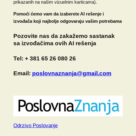
prikazanih na našim vizuelnim karticama).
Pomoći ćemo vam da izaberete AI rešenje i
izvođača koji najbolje odgovaraju vašim potrebama
Pozovite nas
da zakažemo sastanak
sa izvođačima ovih AI rešenja
Tel:
+ 381 65 26 080 26
Email:
poslovnaznanja@gmail.com
Odrzivo Poslovanje