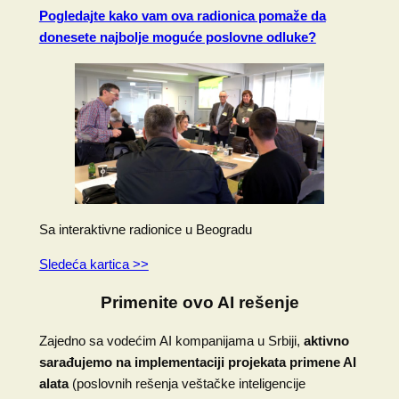
Pogledajte kako vam ova radionica pomaže da
donesete najbolje moguće poslovne odluke?
Sa interaktivne radionice u Beogradu
Sledeća kartica >>
Primenite ovo AI rešenje
Zajedno sa vodećim AI kompanijama u Srbiji,
aktivno
sarađujemo na implementaciji projekata primene AI
alata
(poslovnih rešenja veštačke inteligencije