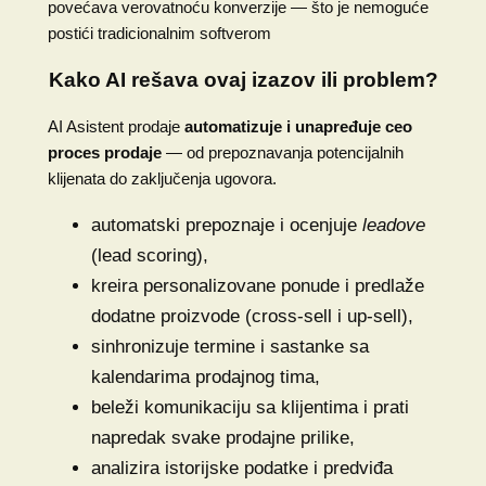
povećava verovatnoću konverzije — što je nemoguće
postići tradicionalnim softverom
Kako AI rešava ovaj izazov ili problem?
AI Asistent prodaje
automatizuje i unapređuje ceo
proces prodaje
— od prepoznavanja potencijalnih
klijenata do zaključenja ugovora.
automatski prepoznaje i ocenjuje
leadove
(lead scoring),
kreira personalizovane ponude i predlaže
dodatne proizvode (cross-sell i up-sell),
sinhronizuje termine i sastanke sa
kalendarima prodajnog tima,
beleži komunikaciju sa klijentima i prati
napredak svake prodajne prilike,
analizira istorijske podatke i predviđa