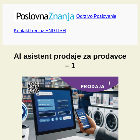
Skip
to
Odrzivo Poslovanje
content
Kontakt
Treninzi
ENGLISH
AI asistent prodaje za prodavce
– 1