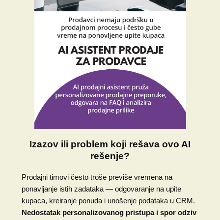
Izazov ili problem koji rešava ovo AI
rešenje?
Prodajni timovi često troše previše vremena na
ponavljanje istih zadataka — odgovaranje na upite
kupaca, kreiranje ponuda i unošenje podataka u CRM.
Nedostatak personalizovanog pristupa i spor odziv