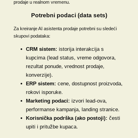
prodaje u realnom vremenu.
Potrebni podaci (data sets)
Za kreiranje AI asistenta prodaje potrebni su sledeći
skupovi podataka:
CRM sistem:
istorija interakcija s
kupcima (lead status, vreme odgovora,
rezultat ponude, vrednost prodaje,
konverzije).
ERP sistem:
cene, dostupnost proizvoda,
rokovi isporuke.
Marketing podaci:
izvori lead-ova,
performanse kampanja, landing stranice.
Korisnička podrška (ako postoji):
česti
upiti i pritužbe kupaca.