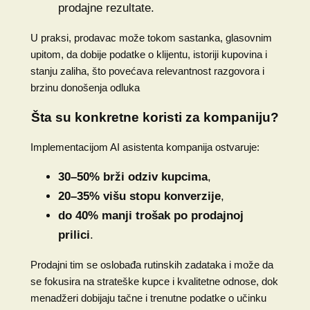
prodajne rezultate.
U praksi, prodavac može tokom sastanka, glasovnim
upitom, da dobije podatke o klijentu, istoriji kupovina i
stanju zaliha, što povećava relevantnost razgovora i
brzinu donošenja odluka
Šta su konkretne koristi za kompaniju?
Implementacijom AI asistenta kompanija ostvaruje:
30–50% brži odziv kupcima
,
20–35% višu stopu konverzije
,
do 40% manji trošak po prodajnoj
prilici
.
Prodajni tim se oslobađa rutinskih zadataka i može da
se fokusira na strateške kupce i kvalitetne odnose, dok
menadžeri dobijaju tačne i trenutne podatke o učinku