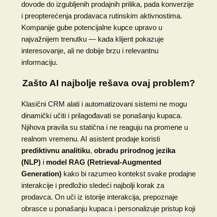
dovode do izgubljenih prodajnih prilika, pada konverzije
i preopterećenja prodavaca rutinskim aktivnostima.
Kompanije gube potencijalne kupce upravo u
najvažnijem trenutku — kada klijent pokazuje
interesovanje, ali ne dobije brzu i relevantnu
informaciju.
Zašto AI najbolje rešava ovaj problem?
Klasični CRM alati i automatizovani sistemi ne mogu
dinamički učiti i prilagođavati se ponašanju kupaca.
Njihova pravila su statična i ne reaguju na promene u
realnom vremenu. AI asistent prodaje koristi
prediktivnu analitiku
,
obradu prirodnog jezika
(NLP)
i
model RAG (Retrieval-Augmented
Generation)
kako bi razumeo kontekst svake prodajne
interakcije i predložio sledeći najbolji korak za
prodavca. On uči iz istorije interakcija, prepoznaje
obrasce u ponašanju kupaca i personalizuje pristup koji