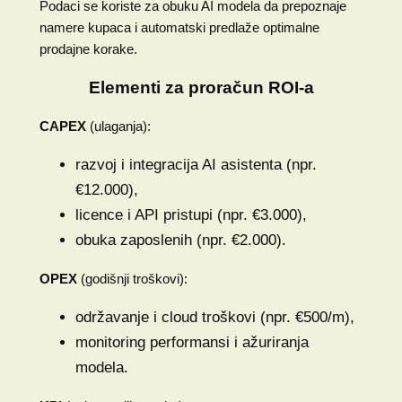
Podaci se koriste za obuku AI modela da prepoznaje
namere kupaca i automatski predlaže optimalne
prodajne korake.
Elementi za proračun ROI-a
CAPEX
(ulaganja):
razvoj i integracija AI asistenta (npr.
€12.000),
licence i API pristupi (npr. €3.000),
obuka zaposlenih (npr. €2.000).
OPEX
(godišnji troškovi):
održavanje i cloud troškovi (npr. €500/m),
monitoring performansi i ažuriranja
modela.