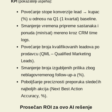
KPI
(pokazatelji uspeha):
Povećanje stope konverzije lead → kupac
(%) u odnosu na Q1 (1 kvartal) baseline.
Smanjenje vremena pripreme sastanaka i
ponuda (min/sat) mereno kroz CRM time
logs.
Povećanje broja kvalifikovanih leadova po
prodavcu (QML – Qualified Marketing
Leads).
Smanjenje broja izgubljenih prilika zbog
neblagovremenog follow-up-a (%).
Poboljšanje preciznosti preporuka sledećih
najboljih akcija (Next Best Action
Accuracy, %).
Prosečan ROI za ovo AI rešenje