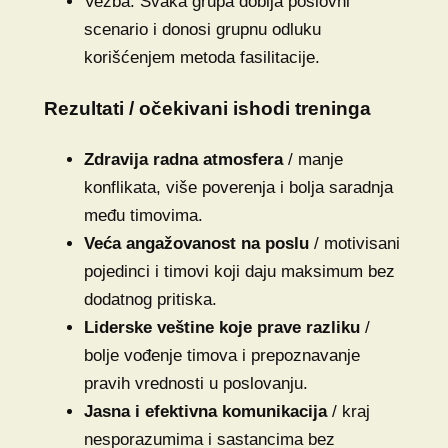
Vežba: Svaka grupa dobija poslovni
scenario i donosi grupnu odluku
korišćenjem metoda fasilitacije.
Rezultati / očekivani ishodi treninga
Zdravija radna atmosfera
/ manje
konflikata, više poverenja i bolja saradnja
među timovima.
Veća angažovanost na poslu
/ motivisani
pojedinci i timovi koji daju maksimum bez
dodatnog pritiska.
Liderske veštine koje prave razliku
/
bolje vođenje timova i prepoznavanje
pravih vrednosti u poslovanju.
Jasna i efektivna komunikacija
/ kraj
nesporazumima i sastancima bez