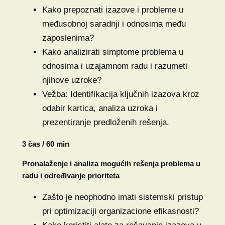
Kako prepoznati izazove i probleme u
međusobnoj saradnji i odnosima među
zaposlenima?
Kako analizirati simptome problema u
odnosima i uzajamnom radu i razumeti
njihove uzroke?
Vežba: Identifikacija ključnih izazova kroz
odabir kartica, analiza uzroka i
prezentiranje predloženih rešenja.
3 čas / 60 min
Pronalaženje i analiza mogućih rešenja problema u
radu i određivanje prioriteta
Zašto je neophodno imati sistemski pristup
pri optimizaciji organizacione efikasnosti?