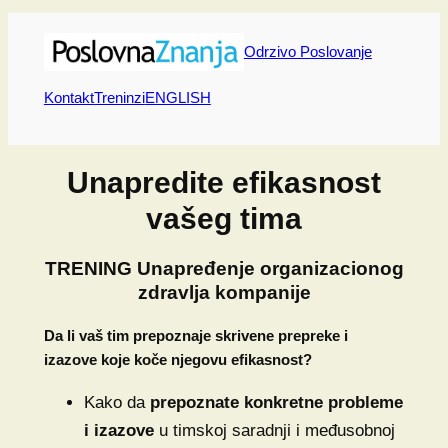
Skip
to
Odrzivo Poslovanje
content
Kontakt
Treninzi
ENGLISH
Unapredite efikasnost
vašeg tima
TRENING Unapređenje organizacionog
zdravlja kompanije
Da li vaš tim prepoznaje skrivene prepreke i
izazove koje koče njegovu efikasnost?
Kako da
prepoznate konkretne probleme
i izazove
u timskoj saradnji i međusobnoj