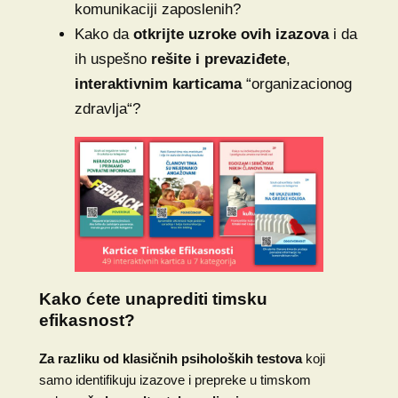
komunikaciji zaposlenih?
Kako da
otkrijte uzroke ovih izazova
i da
ih uspešno
rešite i prevaziđete
,
interaktivnim karticama
“organizacionog
zdravlja“?
Kako ćete unaprediti timsku
efikasnost?
Za razliku od klasičnih psiholoških testova
koji
samo identifikuju izazove i prepreke u timskom