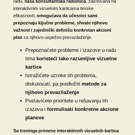
radu,
naša konsultantska radionica
, zasnovana na
interaktivnim vizuelnim karticama timske
efikasnosti,
omogućava da učesnici sami
prepoznaju ključne probleme, shvate njihovu
važnost i zajednički definišu konkretan akcioni
plan
za njihovo uspešno prevazilaženje.
Prepoznaćete probleme i izazove u radu
tima
koristeći lako razumljive vizuelne
kartice
Istražićete uzroke tih problema,
diskutovati, pa predložiti
metode za
njihovo prevazilaženje
Postavićete prioritete u rešavanju tih
izazova i
formulisati konkretne akcione
planove
Sa treninga primene interaktivnih vizuelnih kartica