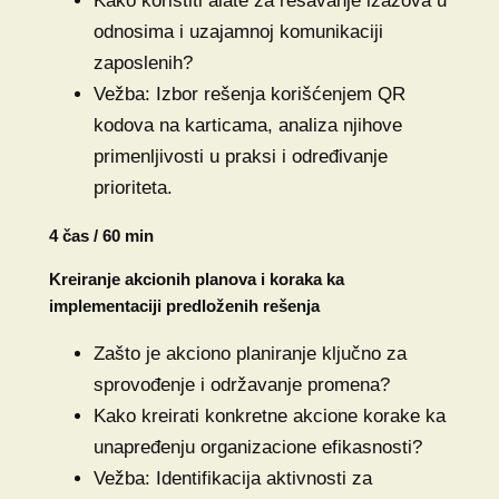
Kako koristiti alate za rešavanje izazova u
odnosima i uzajamnoj komunikaciji
zaposlenih?
Vežba: Izbor rešenja korišćenjem QR
kodova na karticama, analiza njihove
primenljivosti u praksi i određivanje
prioriteta.
4 čas / 60 min
Kreiranje akcionih planova i koraka ka
implementaciji predloženih rešenja
Zašto je akciono planiranje ključno za
sprovođenje i održavanje promena?
Kako kreirati konkretne akcione korake ka
unapređenju organizacione efikasnosti?
Vežba: Identifikacija aktivnosti za