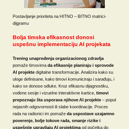
Postavljanje prioriteta na HITNO – BITNO matrici-
dijgramu
Bolja timska efikasnost donosi
uspešnu implementaciju AI projekata
Trening unapređenja organizacionog zdravlja
pomaže timovima
da efikasnije planiraju i sprovode
AI projekte
digitalne transformacije. Analizira kako su
uloge definisane, kako timovi komuniciraju i sarađuju, i
kako se donose odluke. Kroz efikasnu dijagnostiku,
vođene sesije i vizuelne interaktivne kartice,
timovi
prepoznaju šta usporava njihove AI projekte
– poput
nejasnih odgovornosti ili slabe koordinacije. Proces
rada na radionici im pomaže
da uspostave uzajamno
poverenje, bolje tokove rada, smanje rizike i
uspešnije upravljaju AI projektima
od početka do